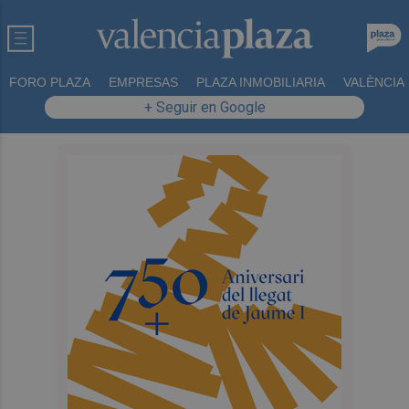
FORO PLAZA
EMPRESAS
PLAZA INMOBILIARIA
VALÈNCIA
+ Seguir en Google