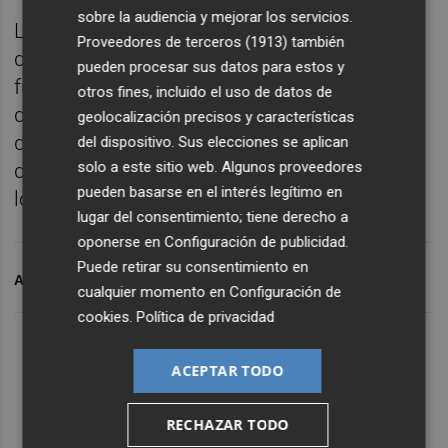
sobre la audiencia y mejorar los servicios.
La Oficina de Estadística Municipal, además
Proveedores de terceros (1913)
también
de recopilar estos datos, tiene entre sus
pueden procesar sus datos para estos y
funciones la de su almacenamiento y
otros fines, incluido el uso de datos de
difusión, y a esta última responde la edición
geolocalización precisos y características
del anuario estadístico que pone a
del dispositivo. Sus elecciones se aplican
solo a este sitio web. Algunos proveedores
disposición de la sociedad el acceso libre a
pueden basarse en el interés legítimo en
los datos.
lugar del consentimiento; tiene derecho a
oponerse en
Configuración de publicidad
.
Puede retirar su consentimiento en
ARCHIVADO EN
TURISMO
cualquier momento en
Configuración de
cookies
.
Política de privacidad
ACEPTAR TODO
RECHAZAR TODO