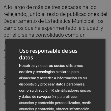
A lo largo de más de tres décadas ha ido
reflejando, junto al resto de publicaciones del
Departamento de Estadística Municipal, los
cambios que ha experimentado la ciudad, y
por ello se ha consolidado como un
instrumento de trabajo tanto para la propia
administración como para los agentes
Uso responsable de sus
sociales que trabajan la realidad urbana o
datos
están interesados en ella.
Nosotros y nuestros socios utilizamos
cookies y tecnologías similares para
El concejal de Control Administrativo de
almacenar y acceder a información en su
Valencia,
Carlos Galiana
, ha indicado que
dispositivo y procesar datos personales,
estos datos tienen que ayudar a mejorar la
como su dirección IP, identificadores únicos
y datos de navegación, para ofrecer
gestión, con índices como los relativos a la
anuncios y contenido personalizados, medir
pobreza.
anuncios y contenido, obtener información