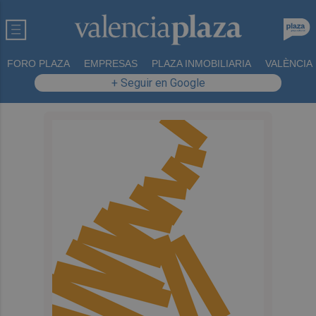
FORO PLAZA
EMPRESAS
PLAZA INMOBILIARIA
VALÈNCIA
+ Seguir en Google