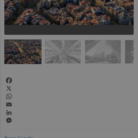
Facebook
X
WhatsApp
Email
LinkedIn
Messenger