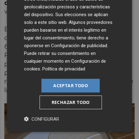
dos plantas
con capacidad para 1.200
geolocalización precisos y características
vehículos.
del dispositivo. Sus elecciones se aplican
solo a este sitio web. Algunos proveedores
En el punto más profundo de la terminal
pueden basarse en el interés legítimo en
operará el ancho convencional. Tendrá otras
lugar del consentimiento; tiene derecho a
6 vías y 3 andenes (de 250 metros de largo).
oponerse en
Configuración de publicidad
.
Puede retirar su consentimiento en
Para evitar aglomeraciones, se construirá un
cualquier momento en
Configuración de
paso inferior bajo las vías de Cercanías que
cookies
.
Política de privacidad
permitirá a los pasajeros cambiar de tren
rápidamente y facilitará el mantenimiento de
ACEPTAR TODO
las instalaciones.
RECHAZAR TODO
CONFIGURAR