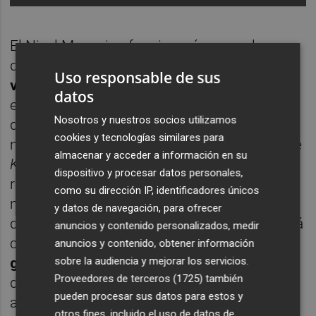
El Nivel Mezanina funcionará como el gran
distribuidor de pasajeros. Albergará el
Uso responsable de sus
vestíbulo principal de la estación
y un
datos
espacio intermodal que enlazará
Nosotros y nuestros socios utilizamos
directamente a los viajeros con las líneas de
cookies y tecnologías similares para
metro, tranvía, paradas de taxi y las zonas de
almacenar y acceder a información en su
Kiss & Train
(áreas reservadas para dejar o
dispositivo y procesar datos personales,
recoger pasajeros rápidamente). A doce
como su dirección IP, identificadores únicos
metros de profundidad se ubicará el área
y datos de navegación, para ofrecer
destinada al AVE y la larga distancia. Contará
anuncios y contenido personalizados, medir
con
6 vías de ancho internacional y 3
anuncios y contenido, obtener información
grandes andenes centrales
(de 400 metros
sobre la audiencia y mejorar los servicios.
Proveedores de terceros (1725)
también
de largo cada uno). Además, este nivel
pueden procesar sus datos para estos y
albergará un
aparcamiento subterráneo de
otros fines, incluido el uso de datos de