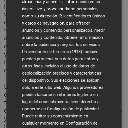
almacenar y acceder a información en su
justificar, de forma explícita o velada, la
dispositivo y procesar datos personales,
violencia, el señalamiento de negocios o la
como su dirección IP, identificadores únicos
destrucción de patrimonio privado. “El
y datos de navegación, para ofrecer
turismo y las actividades vinculadas al
anuncios y contenido personalizados, medir
anuncios y contenido, obtener información
alojamiento turístico forman parte esencial
sobre la audiencia y mejorar los servicios.
de la economía valenciana, generan empleo
Proveedores de terceros (1913)
también
y riqueza, y deben abordarse desde el rigor,
pueden procesar sus datos para estos y
los datos y la planificación, no desde el odio
otros fines, incluido el uso de datos de
o el simple cálculo electoral”, explican.
geolocalización precisos y características
del dispositivo. Sus elecciones se aplican
La asociación exige una condena pública
solo a este sitio web. Algunos proveedores
clara e inmediata por parte de todas las
pueden basarse en el interés legítimo en
lugar del consentimiento; tiene derecho a
fuerzas políticas y administraciones ante
oponerse en
Configuración de publicidad
.
estos actos vandálicos, así como la apertura
Puede retirar su consentimiento en
y refuerzo de las investigaciones para
cualquier momento en
Configuración de
identificar a los responsables materiales de