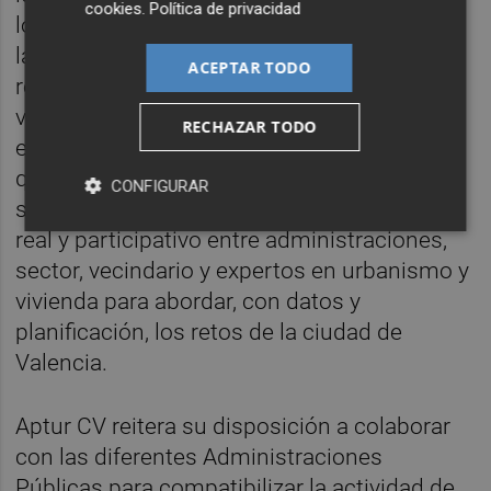
cookies
.
Política de privacidad
los sabotajes y pintadas y la aplicación de
las sanciones correspondientes. Asimismo,
ACEPTAR TODO
reclama que los discursos públicos sobre
vivienda y turismo se alejen de la
RECHAZAR TODO
estigmatización y del lenguaje inflamatorio
que alimenta la confrontación social, y que
CONFIGURAR
se pongan en marcha espacios de diálogo
real y participativo entre administraciones,
sector, vecindario y expertos en urbanismo y
vivienda para abordar, con datos y
planificación, los retos de la ciudad de
Valencia.
Aptur CV reitera su disposición a colaborar
con las diferentes Administraciones
Públicas para compatibilizar la actividad de