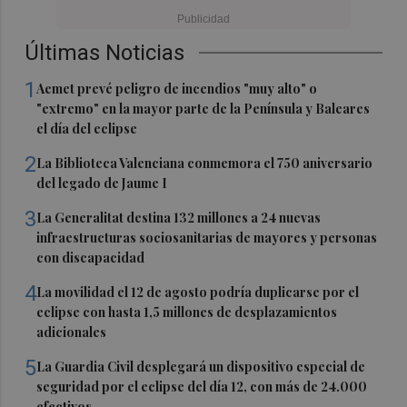
Últimas Noticias
1
Aemet prevé peligro de incendios "muy alto" o
"extremo" en la mayor parte de la Península y Baleares
el día del eclipse
2
La Biblioteca Valenciana conmemora el 750 aniversario
del legado de Jaume I
3
La Generalitat destina 132 millones a 24 nuevas
infraestructuras sociosanitarias de mayores y personas
con discapacidad
4
La movilidad el 12 de agosto podría duplicarse por el
eclipse con hasta 1,5 millones de desplazamientos
adicionales
5
La Guardia Civil desplegará un dispositivo especial de
seguridad por el eclipse del día 12, con más de 24.000
efectivos