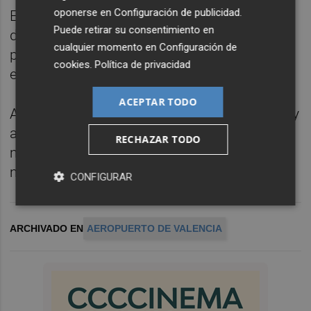
oponerse en
Configuración de publicidad
.
El Aeropuerto de Valencia registró un total
Puede retirar su consentimiento en
de 3.701.152 pasajeros durante los cuatro
cualquier momento en
Configuración de
primeros meses del año, un 6,6 % más que
cookies
.
Política de privacidad
en el mismo periodo del año anterior.
ACEPTAR TODO
Asimismo, los vuelos operados entre enero y
abril sumaron un total de 29.017
RECHAZAR TODO
movimientos, un 3 % más en relación al
mismo periodo de 2025.
CONFIGURAR
ARCHIVADO EN
AEROPUERTO DE VALENCIA