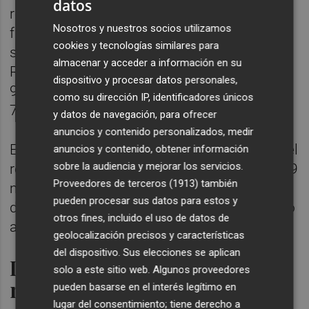
datos
registrados en abril, los más numerosos
Nosotros y nuestros socios utilizamos
fueron los de origen/destino Italia, que
cookies y tecnologías similares para
sumaron 194.306 viajeros; seguidos de
almacenar y acceder a información en su
Reino Unido con 112.709; Países Bajos, con
dispositivo y procesar datos personales,
94.488; Alemania con 86.402 y Francia, con
como su dirección IP, identificadores únicos
77.940.
y datos de navegación, para ofrecer
anuncios y contenido personalizados, medir
En cuanto a los vuelos registrados en abril, el
anuncios y contenido, obtener información
sobre la audiencia y mejorar los servicios.
recinto aeroportuario operó un total de 8.749
Proveedores de terceros (1913)
también
movimientos, lo que supone un incremento
pueden procesar sus datos para estos y
del 8,3 % respecto al mismo mes del pasado
otros fines, incluido el uso de datos de
año.
geolocalización precisos y características
del dispositivo. Sus elecciones se aplican
Datos de los cuatro primeros
solo a este sitio web. Algunos proveedores
meses del año
pueden basarse en el interés legítimo en
lugar del consentimiento; tiene derecho a