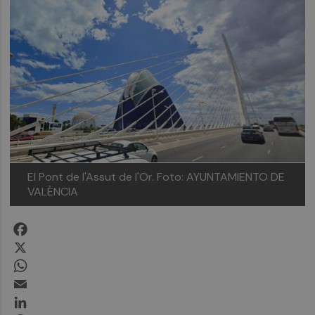
El Pont de l'Assut de l'Or.
Foto: AYUNTAMIENTO DE
VALÈNCIA
Facebook
X
WhatsApp
Email
LinkedIn