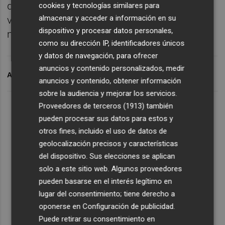
directriz curvilínea, con sección vacía
cookies y tecnologías similares para
almacenar y acceder a información en su
variable, y se desploma hacia el sur unos 60
dispositivo y procesar datos personales,
metros. Está fabricado con acero S460N.
como su dirección IP, identificadores únicos
y datos de navegación, para ofrecer
anuncios y contenido personalizados, medir
ARCHIVADO EN
AYUNTAMIENTO DE VALENCIA
anuncios y contenido, obtener información
sobre la audiencia y mejorar los servicios.
Proveedores de terceros (1913)
también
pueden procesar sus datos para estos y
otros fines, incluido el uso de datos de
geolocalización precisos y características
del dispositivo. Sus elecciones se aplican
solo a este sitio web. Algunos proveedores
pueden basarse en el interés legítimo en
lugar del consentimiento; tiene derecho a
oponerse en
Configuración de publicidad
.
Puede retirar su consentimiento en