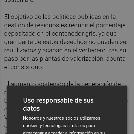
El objetivo de las políticas públicas en la
gestión de residuos es reducir el porcentaje
depositado en el contenedor gris, ya que
gran parte de estos desechos no pueden ser
reutilizados y acaban en el vertedero tras su
paso por las plantas de valorización, apunta
el consistorio.
El aumento sostenido de la generación de
residuos suele coincidir con épocas de
Uso responsable de sus
bonanza económica. Así lo reflejan los datos
datos
de los últimos cinco años de la ciudad de
València, que confirman la superación de la
Nosotros y nuestros socios utilizamos
depresión económica que supuso la llegada
cookies y tecnologías similares para
almacenar y acceder a información en su