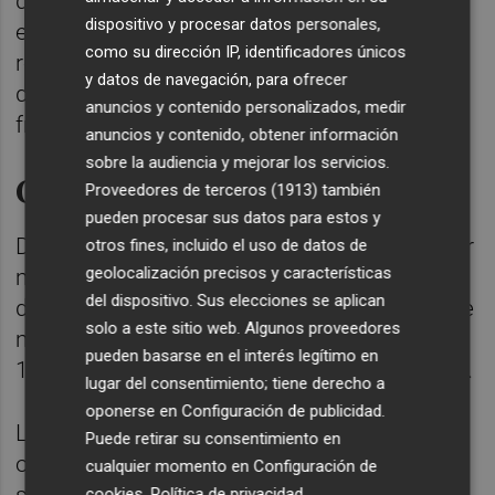
de la pandemia del covid-19 en 2020. Por
dispositivo y procesar datos personales,
ejemplo, de las 162.017 toneladas de
como su dirección IP, identificadores únicos
residuos generadas en el primer semestre
y datos de navegación, para ofrecer
de 2021 se pasó a las 172.460 de la misma
anuncios y contenido personalizados, medir
franja temporal de 2022.
anuncios y contenido, obtener información
sobre la audiencia y mejorar los servicios.
Contenedor marrón
Proveedores de terceros (1913)
también
pueden procesar sus datos para estos y
De manera similar sucede con el contenedor
otros fines, incluido el uso de datos de
geolocalización precisos y características
marrón, ya que en los seis primeros meses
del dispositivo. Sus elecciones se aplican
de 2021 se depositaron 13.163 toneladas de
solo a este sitio web. Algunos proveedores
materia orgánica en la ciudad, frente a las
pueden basarse en el interés legítimo en
18.610 del mismo período del año siguiente.
lugar del consentimiento; tiene derecho a
oponerse en
Configuración de publicidad
.
La tendencia de la recogida de residuos
Puede retirar su consentimiento en
orgánicos de manera selectiva en València
cualquier momento en
Configuración de
cookies
.
Política de privacidad