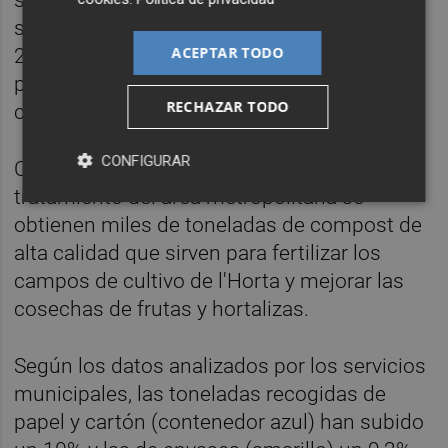
se mantiene al alza, ya que en el primer
semestre de 2025 se han contabilizado
ACEPTAR TODO
23.335 toneladas. Se trata de un dato "muy
positivo" puesto que la instalación de
RECHAZAR TODO
contenedores marrones finalizó en 2021.
CONFIGURAR
Con esta materia, en las plantas de
tratamiento del área metropolitana se
obtienen miles de toneladas de compost de
alta calidad que sirven para fertilizar los
campos de cultivo de l'Horta y mejorar las
cosechas de frutas y hortalizas.
Según los datos analizados por los servicios
municipales, las toneladas recogidas de
papel y cartón (contenedor azul) han subido