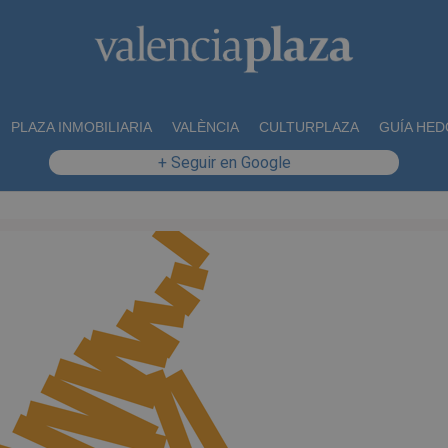
PLAZA INMOBILIARIA
VALÈNCIA
CULTURPLAZA
GUÍA HED
+ Seguir en Google