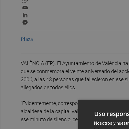
Email
LinkedIn
Messenger
Plaza
VALÈNCIA (EP). El Ayuntamiento de València ha r
que se conmemora el veinte aniversario del accid
2006, a las 43 personas que fallecieron en ese sin
allegados de todos ellos.
"Evidentemente, correspondía hacer este gesto
alcaldesa de la capital valenciana,
María José 
Uso respons
ese minuto de silencio, celebrado a mediodía.
Nosotros y nuestr