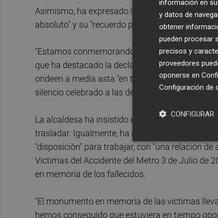
información en su 
Asimismo, ha expresado la voluntad de los integ
y datos de navega
absoluto" y su "recuerdo para todas las personas
obtener informació
pueden procesar su
"Estamos conmemorando esos veinte años del terr
precisos y caracte
proveedores pueden
que ha destacado la declaración de luto emitida
oponerse en
Confi
ondeen a media asta "en todas las instalaciones
Configuración de 
silencio celebrado a las dependencias del consis
CONFIGURAR
La alcaldesa ha insistido en el "respeto absolut
trasladar. Igualmente, ha asegurado que desde e
"disposición" para trabajar, con "una relación de
Víctimas del Accidente del Metro 3 de Julio de
en memoria de los fallecidos.
"El monumento en memoria de las víctimas llev
hemos conseguido que estuviera en tiempo opo