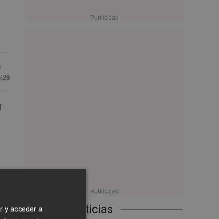
7
4:29
l
as
Últimas Noticias
r y acceder a