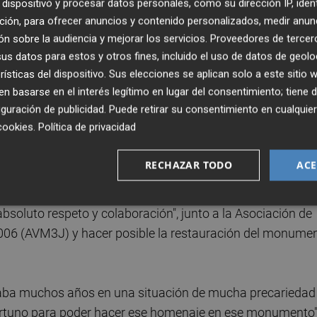
dispositivo y procesar datos personales, como su dirección IP, iden
rantes del consistorio de manifestar su "respeto más
ción, para ofrecer anuncios y contenido personalizados, medir anun
 que perdieron a un familiar o a una persona querida".
n sobre la audiencia y mejorar los servicios.
Proveedores de tercer
s datos para estos y otros fines, incluido el uso de datos de geolo
orífico accidente del metro", ha señalado la primera edil
rísticas del dispositivo. Sus elecciones se aplican solo a este sitio
 basarse en el interés legítimo en lugar del consentimiento; tiene 
 por el Ayuntamiento y la decisión de que las banderas
guración de publicidad
. Puede retirar su consentimiento en cualqu
 municipales" y también la de hacer extensivo el minuto d
cookies
.
Política de privacidad
torio de Tabacalera y a las alcaldías pedáneas de la ciuda
RECHAZAR TODO
ACE
o" que desde el Ayuntamiento de València se ha querido
sta administración se ha hecho "todo lo que estaba" a su
 absoluto respeto y colaboración", junto a la Asociación de
 2006 (AVM3J) y hacer posible la restauración del monume
aba muchos años en una situación de mucha precariedad
rtuno para poder hacer ese homenaje en ese monumento"