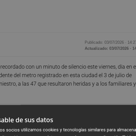
Publicado: 03/07/2026 ·
14:2
Actualizado: 03/07/2026 · 1
ecordado con un minuto de silencio este viernes, día en e
ente del metro registrado en esta ciudad el 3 de julio de
iestro, a las 47 que resultaron heridas y a los familiares y
 que hemos hecho como corporación", ha afirmado la
Catalá
, en declaraciones a los medios de comunicación tr
able de sus datos
os socios utilizamos cookies y tecnologías similares para almacena