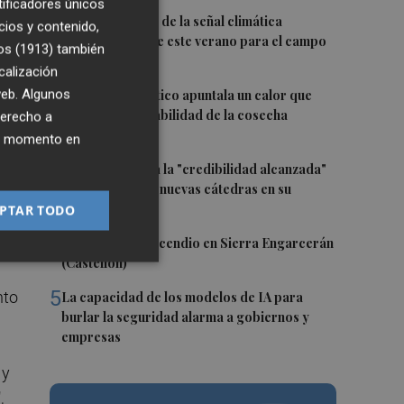
tificadores únicos
1
La FAO advierte de la señal climática
cios y contenido,
"excepcional" de este verano para el campo
os (1913)
también
europeo
calización
2
,
 web. Algunos
El cambio climático apuntala un calor que
revela la vulnerabilidad de la cosecha
derecho a
europea
ier momento en
e
3
El CACV destaca la "credibilidad alcanzada"
d.
y la creación de nuevas cátedras en su
primer mandato
PTAR TODO
4
Controlado el incendio en Sierra Engarcerán
(Castellón)
5
nto
La capacidad de los modelos de IA para
burlar la seguridad alarma a gobiernos y
empresas
 y
,