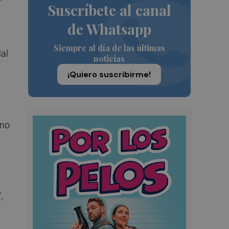
Suscríbete al canal
de Whatsapp
Siempre al día de las últimas
al
noticias
¡Quiero suscribirme!
 no
,