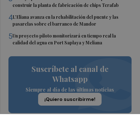
construir la planta de fabricación de chips Terafab
4
L'Eliana avanza en la rehabilitación del puente y las
pasarelas sobre el barranco de Mandor
5
Un proyecto piloto monitorizará en tiempo real la
calidad del agua en Port Saplaya y Meliana
Suscríbete al canal de
Whatsapp
Siempre al día de las últimas noticias
¡Quiero suscribirme!