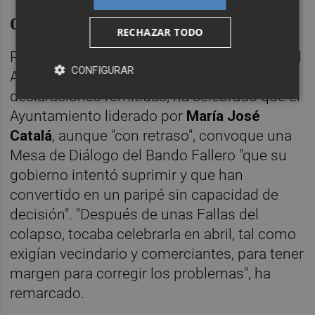
decisión"
RECHAZAR TODO
Por su parte, el concejal de Compromís en el
CONFIGURAR
Ayuntamiento de València
Pere Fuset
, en
declaraciones remitidas, ha celebrado que el
Ayuntamiento liderado por
María José
Catalá
, aunque "con retraso", convoque una
Mesa de Diálogo del Bando Fallero "que su
gobierno intentó suprimir y que han
convertido en un paripé sin capacidad de
decisión". "Después de unas Fallas del
colapso, tocaba celebrarla en abril, tal como
exigían vecindario y comerciantes, para tener
margen para corregir los problemas", ha
remarcado.