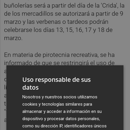
buñolerías será a partir del día de la 'Crida', la
de los mercadillos se autorizará a partir de 9
marzo y las verbenas o tardeos podrán
celebrarse los días 13, 15, 16, 17 y 18 de
marzo.
En materia de pirotecnia recreativa, se ha
informado de que se restringirá el uso de
artefactos pirotécnicos de categoría F3 en
Uso responsable de sus
determinados horarios nocturnos. Esta
datos
limitación, concretan desde el consistorio,
afectará tanto a las fuentes como a los
Nosotros y nuestros socios utilizamos
truenos detonantes, con el objetivo de
cookies y tecnologías similares para
"favorecer el descanso vecinal sin renunciar
almacenar y acceder a información en su
dispositivo y procesar datos personales,
a la tradición pirotécnica de las Fallas".
como su dirección IP, identificadores únicos