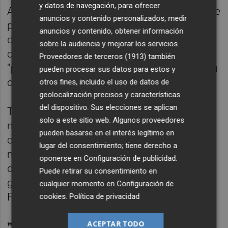
y datos de navegación, para ofrecer
Asimismo, en la reunión se ha recordado que
anuncios y contenido personalizados, medir
para las Fallas de 2027 desaparecerán las
anuncios y contenido, obtener información
denominadas mojiterías, una medida
sobre la audiencia y mejorar los servicios.
orientada, según el Ayuntamiento, a
Proveedores de terceros (1913)
también
"preservar la imagen de la fiesta y reforzar su
pueden procesar sus datos para estos y
carácter tradicional y cultural".
otros fines, incluido el uso de datos de
geolocalización precisos y características
del dispositivo. Sus elecciones se aplican
Todas estas medidas, han incidido fuentes
solo a este sitio web. Algunos proveedores
municipales, forman parte del proceso de
pueden basarse en el interés legítimo en
coordinación entre los distintos servicios
lugar del consentimiento; tiene derecho a
municipales y las entidades representativas
oponerse en
Configuración de publicidad
.
del mundo fallero, vecinal y social para
Puede retirar su consentimiento en
garantizar "el correcto desarrollo de las
cualquier momento en
Configuración de
Fallas de 2027".
cookies
.
Política de privacidad
"Paripé sin capacidad de
ACEPTAR TODO