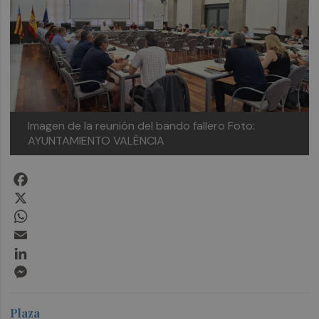
Imagen de la reunión del bando fallero
Foto:
AYUNTAMIENTO VALÈNCIA
Facebook
X
WhatsApp
Email
LinkedIn
Messenger
Plaza