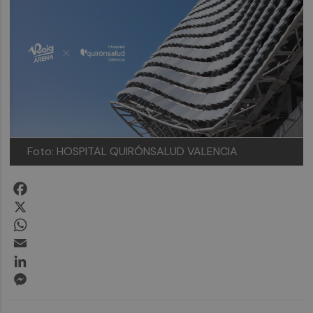
Foto: HOSPITAL QUIRÓNSALUD VALENCIA
Facebook
X
WhatsApp
Email
LinkedIn
Messenger