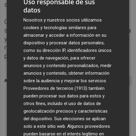
Uso responsable de sus
son el epicentro.
datos
Nosotros y nuestros socios utilizamos
Quirónsalud se posiciona a la cabeza de la
cookies y tecnologías similares para
sanidad privada en la Comunidad Valenciana
almacenar y acceder a información en su
y Murcia en lo que a dotación tecnológica se
dispositivo y procesar datos personales,
refiere, así como en el confort y sus
como su dirección IP, identificadores únicos
prestaciones.
y datos de navegación, para ofrecer
anuncios y contenido personalizados, medir
anuncios y contenido, obtener información
ARCHIVADO EN
HOSPITAL QUIRÓN VALENCIA
ROIG ARENA
sobre la audiencia y mejorar los servicios.
Proveedores de terceros (1913)
también
pueden procesar sus datos para estos y
otros fines, incluido el uso de datos de
geolocalización precisos y características
del dispositivo. Sus elecciones se aplican
solo a este sitio web. Algunos proveedores
pueden basarse en el interés legítimo en