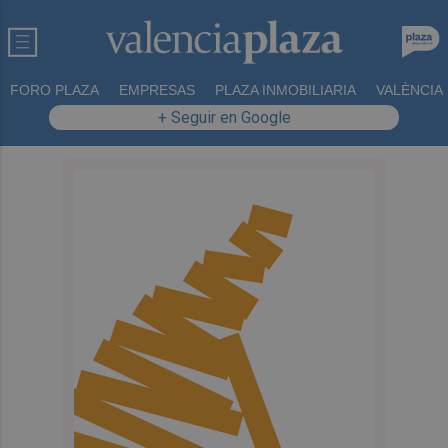
FORO PLAZA
EMPRESAS
PLAZA INMOBILIARIA
VALÈNCIA
+ Seguir en Google