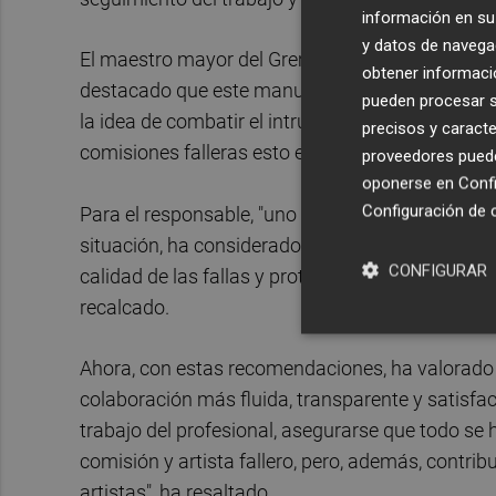
información en su 
y datos de navega
El maestro mayor del Gremio Artesano de Artista
obtener informació
destacado que este manual "se ha elaborado y en
pueden procesar su
la idea de combatir el intrusismo y garantizar la c
precisos y caracte
comisiones falleras esto es imposible y por eso 
proveedores pueden
oponerse en
Confi
Configuración de 
Para el responsable, "uno de los principales desa
situación, ha considerado "de vital importancia 
CONFIGURAR
calidad de las fallas y proteger el oficio de artis
recalcado.
Ahora, con estas recomendaciones, ha valorado 
colaboración más fluida, transparente y satisfacto
trabajo del profesional, asegurarse que todo se 
comisión y artista fallero, pero, además, contribu
artistas", ha resaltado.