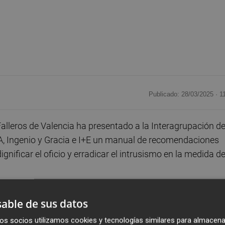
Publicado: 28/03/2025 ·
1
alleros de Valencia ha presentado a la Interagrupación d
a A, Ingenio y Gracia e I+E un manual de recomendaciones
ignificar el oficio y erradicar el intrusismo en la medida d
tados: trayectoria y experiencia, formación, acreditación 
able de sus datos
d "en el presupuesto y colaboración con la comisión,
os socios utilizamos cookies y tecnologías similares para almacena
el trabajo del artista.