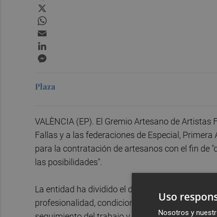
X
WhatsApp
Email
LinkedIn
Messenger
Plaza
VALÈNCIA (EP). El Gremio Artesano de Artistas F
Fallas y a las federaciones de Especial, Primer
para la contratación de artesanos con el fin de "d
las posibilidades".
La entidad ha dividido el documento en seis apar
Uso respons
profesionalidad, condiciones del taller, "clarida
Nosotros y nuestr
seguimiento del trabajo y "empatía y respeto" por 