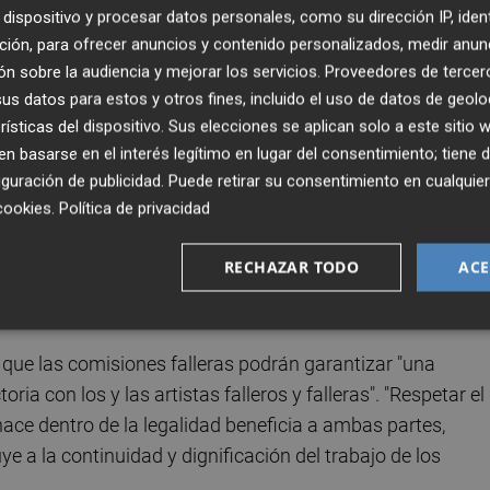
dispositivo y procesar datos personales, como su dirección IP, iden
ción, para ofrecer anuncios y contenido personalizados, medir anun
s Falleros,
Vicente Julián García
, en un comunicado, h
n sobre la audiencia y mejorar los servicios.
Proveedores de tercer
tregado a las principales entidades del mundo fallero co
s datos para estos y otros fines, incluido el uso de datos de geolo
alidad el oficio y su prestigio". "Sin el apoyo de las
rísticas del dispositivo. Sus elecciones se aplican solo a este sitio
se lo hemos facilitado para su estudio", ha apuntado.
 basarse en el interés legítimo en lugar del consentimiento; tiene 
guración de publicidad
. Puede retirar su consentimiento en cualqu
cookies
.
Política de privacidad
fíos" del Gremio es el "intrusismo profesional". Ante esta
contratar solo a profesionales acreditados para garantizar
RECHAZAR TODO
ACE
ta fallero". "Y así se lo hemos hecho saber a todos", ha
que las comisiones falleras podrán garantizar "una
ria con los y las artistas falleros y falleras". "Respetar el
hace dentro de la legalidad beneficia a ambas partes,
ye a la continuidad y dignificación del trabajo de los