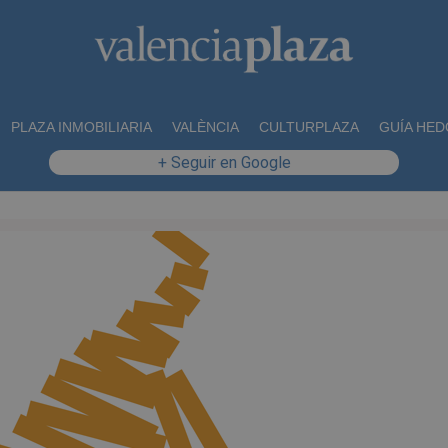
PLAZA INMOBILIARIA
VALÈNCIA
CULTURPLAZA
GUÍA HED
+ Seguir en Google