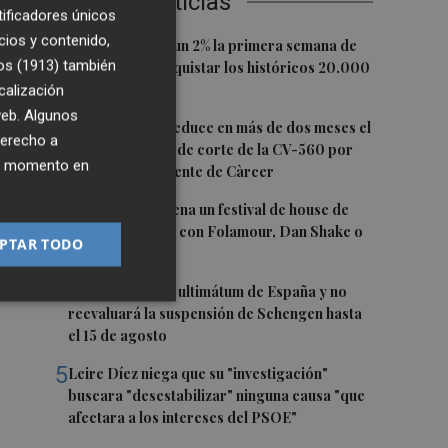
Últimas Noticias
tificadores únicos
cios y contenido,
1
El Ibex 35 sube un 2% la primera semana de
a
os (1913)
también
agosto tras conquistar los históricos 20.000
n
puntos
calización
 web. Algunos
2
La Diputación reduce en más de dos meses el
derecho a
tiempo previsto de corte de la CV-560 por
ier momento en
las obras del puente de Càrcer
3
Roig Arena estrena un festival de house de
 la
más de 10 horas con Folamour, Dan Shake o
PTAR TODO
The Basement
4
Italia rechaza el ultimátum de España y no
reevaluará la suspensión de Schengen hasta
el 15 de agosto
5
Leire Díez niega que su "investigación"
buscara "desestabilizar" ninguna causa "que
afectara a los intereses del PSOE"