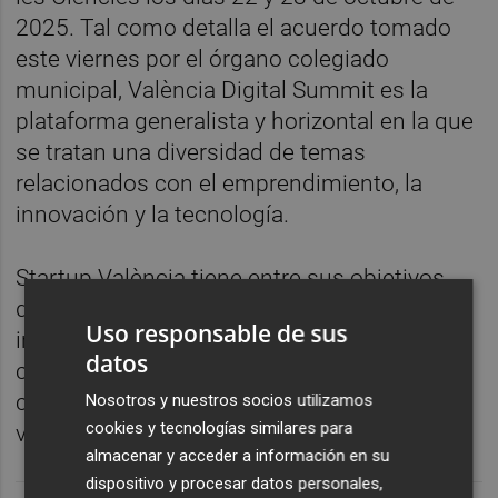
2025. Tal como detalla el acuerdo tomado
este viernes por el órgano colegiado
municipal, València Digital Summit es la
plataforma generalista y horizontal en la que
se tratan una diversidad de temas
relacionados con el emprendimiento, la
innovación y la tecnología.
Startup València tiene entre sus objetivos
desarrollar la capacidad emprendedora e
Uso responsable de sus
innovadora del ecosistema valenciano, así
datos
como incentivar la cooperación y
crecimiento del ecosistema empresarial
Nosotros y nuestros socios utilizamos
cookies y tecnologías similares para
valenciano.
almacenar y acceder a información en su
dispositivo y procesar datos personales,