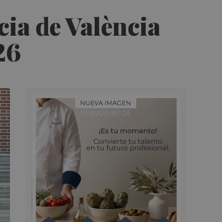
cia de València
26