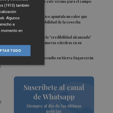
"excepcional" de este verano para el campo
os (1913)
también
europeo
calización
3
El cambio climático apuntala un calor que
 web. Algunos
revela la vulnerabilidad de la cosecha
derecho a
europea
ier momento en
4
El CACV destaca la "credibilidad alcanzada"
y la creación de nuevas cátedras en su
a,
primer mandato
PTAR TODO
5
Controlado el incendio en Sierra Engarcerán
(Castellón)
e
Suscríbete al canal
de Whatsapp
s
Siempre al día de las últimas
noticias