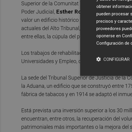
Superior de la Comunitat Valenciana,
Francisco
obtener informació
Poder Judicial,
Esther Rojo
, ha destacado que l
pueden procesar su
valor un edificio histórico y singular, permitirá
precisos y caracte
actuales del Alto Tribunal, teniendo en cuenta 
proveedores pueden
oponerse en
Confi
entre ellas, la cúpula del poder judicial en la Co
Configuración de 
Los trabajos de rehabilitación se están realizan
CONFIGURAR
Universidades y Empleo, dada la catalogación del
La sede del Tribunal Superior de Justicia de la
la Aduana, un edificio que se construyó entre 1
fábrica de tabacos y en 1914 se adaptó el inmueb
Está prevista una inversión superior a los 30 mil
encuentran, entre otros, la recuperación del volu
patrimoniales más importantes o la mejora del si