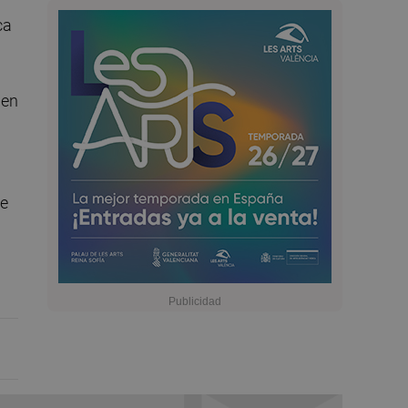
ca
 en
de