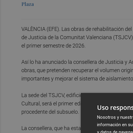
Plaza
VALÈNCIA (EFE). Las obras de rehabilitación del 
de Justicia de la Comunitat Valenciana (TSJCV),
el primer semestre de 2026.
Así lo ha anunciado la consellera de Justicia y 
obras, que pretenden recuperar el volumen origin
importantes y mejorar el sistema de aislamiento d
La sede del TSJCV, edificio catalogado como Mo
Cultural, será el primer edificio de la Generalitat
Uso respons
procedente del subsuelo.
Nosotros y nuestr
información en su 
La consellera, que ha estado acompañada por el
y datos de navega