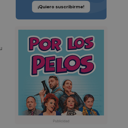
¡Quiero suscribirme!
su