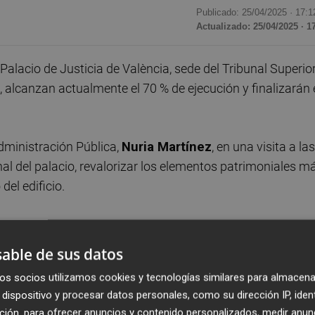
Publicado: 25/04/2025 ·
17:1
Actualizado: 25/04/2025 · 1
Palacio de Justicia de València, sede del Tribunal Superio
 alcanzan actualmente el 70 % de ejecución y finalizarán
Administración Pública,
Nuria Martínez
, en una visita a las
al del palacio, revalorizar los elementos patrimoniales m
el edificio.
numento Histórico-Artístico Nacional y Bien de Interés
 rehabilitado, eficiente y sostenible gracias a la energía
able de sus datos
os socios utilizamos cookies y tecnologías similares para almacena
dispositivo y procesar datos personales, como su dirección IP, iden
 presidente del TSJCV,
Manuel José Baeza
; el Fiscal
ción, para ofrecer anuncios y contenido personalizados, medir anun