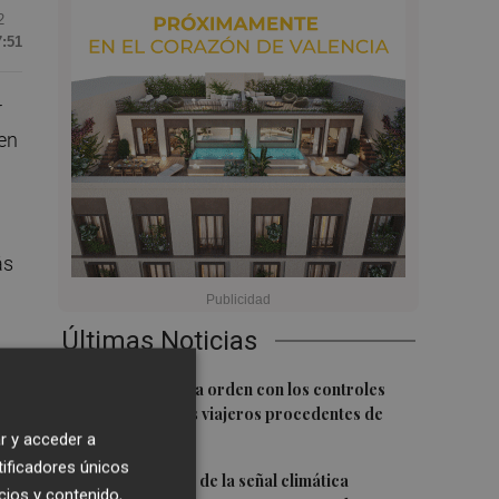
2
7:51
r
 en
ás
Últimas Noticias
1
El BOE publica la orden con los controles
fronterizos a los viajeros procedentes de
Italia
r y acceder a
tificadores únicos
2
La FAO advierte de la señal climática
cios y contenido,