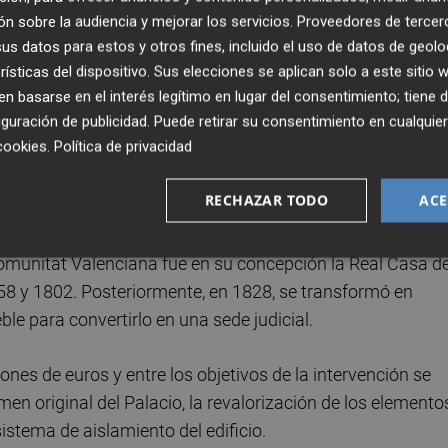
 José Ortiz
; y la vocal territorial del Consejo General del
n sobre la audiencia y mejorar los servicios.
Proveedores de tercer
a rehabilitación integral, además de conservar y poner en
s datos para estos y otros fines, incluido el uso de datos de geolo
 disponer de un edificio adecuado a las necesidades reales y
rísticas del dispositivo. Sus elecciones se aplican solo a este sitio
que cada día trabajarán más de medio millar de personas,
 basarse en el interés legítimo en lugar del consentimiento; tiene 
guración de publicidad
. Puede retirar su consentimiento en cualqu
munitat Valenciana.
cookies
.
Política de privacidad
do en colaboración con la Conselleria de Educación, Cultur
RECHAZAR TODO
ACE
 edificio como Bien de Interés Cultural (BIC).
 Comunitat Valenciana fue en su concepción la Real Casa d
758 y 1802. Posteriormente, en 1828, se transformó en
le para convertirlo en una sede judicial.
lones de euros y entre los objetivos de la intervención se
men original del Palacio, la revalorización de los elemento
stema de aislamiento del edificio.