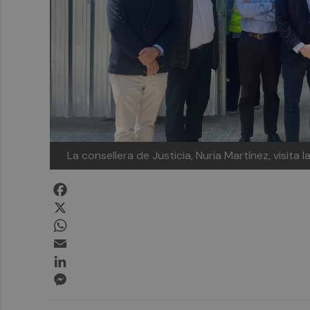
La consellera de Justicia, Nuria Martínez, visita l
Facebook
X
WhatsApp
Email
LinkedIn
Messenger