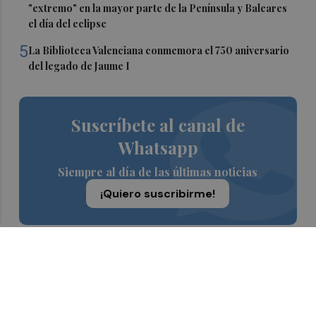
"extremo" en la mayor parte de la Península y Baleares
el día del eclipse
5
La Biblioteca Valenciana conmemora el 750 aniversario
del legado de Jaume I
Suscríbete al canal de
Whatsapp
Siempre al día de las últimas noticias
¡Quiero suscribirme!