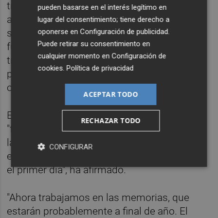
trabajado de manera inmediata en las
pueden basarse en el interés legítimo en
actuaciones de mayor emergencia" como
lugar del consentimiento; tiene derecho a
son "las recuperaciones de servicios
oponerse en
Configuración de publicidad
.
Puede retirar su consentimiento en
fundamentales". "Y a partir de ahora ya
cualquier momento en
Configuración de
trabajamos en las memorias, en los
cookies
.
Política de privacidad
proyectos de lo que van a ser las grandes
obras de reconstrucción", ha apuntado.
ACEPTAR TODO
En este sentido, ha detallado que se trata
RECHAZAR TODO
"fundamentalmente" de "lo que supone toda
la parte de saneamiento", que "es una obra
CONFIGURAR
enorme". "En eso estamos trabajando desde
el primer día", ha afirmado.
"Ahora trabajamos en las memorias, que
estarán probablemente a final de año. El