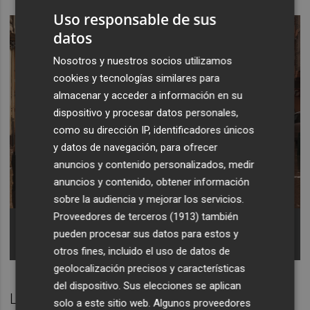
Uso responsable de sus
datos
Nosotros y nuestros socios utilizamos
cookies y tecnologías similares para
almacenar y acceder a información en su
dispositivo y procesar datos personales,
como su dirección IP, identificadores únicos
y datos de navegación, para ofrecer
anuncios y contenido personalizados, medir
anuncios y contenido, obtener información
sobre la audiencia y mejorar los servicios.
Proveedores de terceros (1913)
también
Varias personas en una calle llena de agua tras el
paso de la DANA por el barrio de La Torre de
pueden procesar sus datos para estos y
Valencia -
Foto: ROBER SOLSONA/EP
otros fines, incluido el uso de datos de
geolocalización precisos y características
del dispositivo. Sus elecciones se aplican
La edil ha señalado que el Ayuntamiento "ha
solo a este sitio web. Algunos proveedores