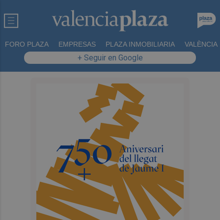
FORO PLAZA
EMPRESAS
PLAZA INMOBILIARIA
VALÈNCIA
+ Seguir en Google