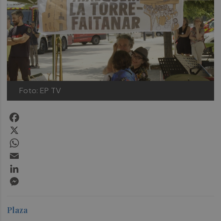
Foto: EP TV
Facebook
X
WhatsApp
Email
LinkedIn
Messenger
Plaza