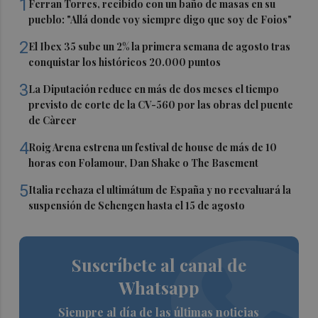
1
Ferran Torres, recibido con un baño de masas en su
pueblo: "Allá donde voy siempre digo que soy de Foios"
2
El Ibex 35 sube un 2% la primera semana de agosto tras
conquistar los históricos 20.000 puntos
3
La Diputación reduce en más de dos meses el tiempo
previsto de corte de la CV-560 por las obras del puente
de Càrcer
4
Roig Arena estrena un festival de house de más de 10
horas con Folamour, Dan Shake o The Basement
5
Italia rechaza el ultimátum de España y no reevaluará la
suspensión de Schengen hasta el 15 de agosto
Suscríbete al canal de
Whatsapp
Siempre al día de las últimas noticias