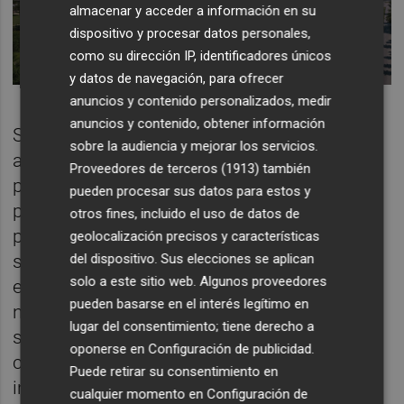
almacenar y acceder a información en su
dispositivo y procesar datos personales,
como su dirección IP, identificadores únicos
y datos de navegación, para ofrecer
anuncios y contenido personalizados, medir
anuncios y contenido, obtener información
Sin embargo, esta cantidad se ha rebajado
sobre la audiencia y mejorar los servicios.
ahora hasta los 21,3 millones debido en
Proveedores de terceros (1913)
también
parte a que los tramos de firmes y
pueden procesar sus datos para estos y
pavimentos que quedan bajo las futuras
otros fines, incluido el uso de datos de
parcelas edificables o bajo el Delta Verde no
geolocalización precisos y características
son aprovechables o al deterioro de algunos
del dispositivo. Sus elecciones se aplican
solo a este sitio web. Algunos proveedores
elementos como el alumbrado, que será
pueden basarse en el interés legítimo en
necesario reponer casi completamente por
lugar del consentimiento; tiene derecho a
su mal estado con luminarias rotas y
oponerse en
Configuración de publicidad
.
cableado que ha sido robado o está
Puede retirar su consentimiento en
inutilizado.
cualquier momento en
Configuración de