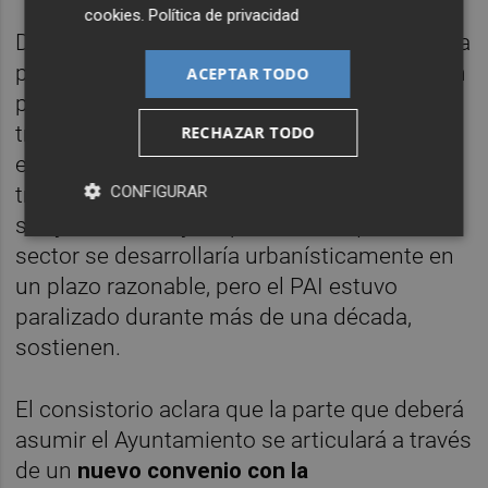
cookies
.
Política de privacidad
Desde el Ayuntamiento reprochan que buena
parte de las obras no repercutibles no lo son
ACEPTAR TODO
por el deterioro causado por la demora en la
tramitación del PAI. El convenio de 2007
RECHAZAR TODO
entre el Ayuntamiento y la Generalitat (a
través del EVHA) y las obras del circuito F1
CONFIGURAR
se ejecutaron bajo la premisa de que el
sector se desarrollaría urbanísticamente en
un plazo razonable, pero el PAI estuvo
paralizado durante más de una década,
sostienen.
El consistorio aclara que la parte que deberá
asumir el Ayuntamiento se articulará a través
de un
nuevo convenio con la