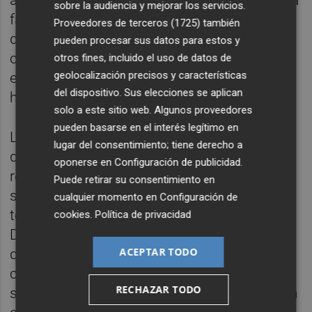
sobre la audiencia y mejorar los servicios.
falta de planificación y la gestión deficiente
Proveedores de terceros (1725)
también
de la Conselleria de Sanidad, cuyas
pueden procesar sus datos para estos y
consecuencias están sufriendo tanto los
otros fines, incluido el uso de datos de
geolocalización precisos y características
empleados como los pacientes del centro,
del dispositivo. Sus elecciones se aplican
han resumido.
solo a este sitio web. Algunos proveedores
pueden basarse en el interés legítimo en
Los sindicatos han denunciado igualmente
lugar del consentimiento; tiene derecho a
que no se ha presentado un plan de
oponerse en
Configuración de publicidad
.
reubicación adecuado a los representantes
Puede retirar su consentimiento en
sindicales y a los propios trabajadores,
cualquier momento en
Configuración de
teniendo en cuenta que el artículo 37 del
cookies
.
Política de privacidad
Decreto de Selección y Provisión establece
ACEPTAR TODO
que, cuando la movilidad signifique un
cambio de puesto de trabajo a una distancia
RECHAZAR TODO
superior a 30 kilómetros, se realizará un plan