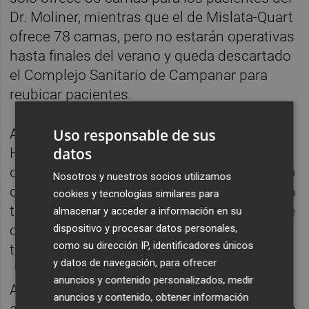
Dr. Moliner, mientras que el de Mislata-Quart
ofrece 78 camas, pero no estarán operativas
hasta finales del verano y queda descartado
el Complejo Sanitario de Campanar para
reubicar pacientes.
Uso responsable de sus
Además, han criticado que las Unidades de
datos
Hospitalización a Domicilio (UHD) han
quedado descartadas ya que ningún médico
Nosotros y nuestros socios utilizamos
del Dr. Moliner se ha ofrecido voluntario para
cookies y tecnologías similares para
trasladarse a estos hospitales, lo que impide
almacenar y acceder a información en su
dispositivo y procesar datos personales,
organizar adecuadamente los equipos de
como su dirección IP, identificadores únicos
trabajo.
y datos de navegación, para ofrecer
anuncios y contenido personalizados, medir
Apenas transcurrido un mes desde el
anuncios y contenido, obtener información
anuncio oficial del cierre ya se evidenciaba la