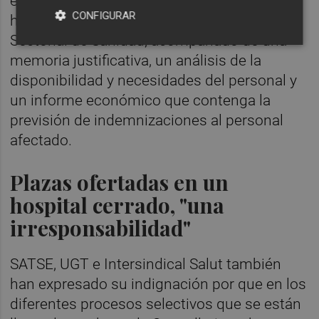
específico de ordenación de recursos
CONFIGURAR
humanos que se presentará en la Mesa
Sectorial de Sanidad, acompañado de una
memoria justificativa, un análisis de la
disponibilidad y necesidades del personal y
un informe económico que contenga la
previsión de indemnizaciones al personal
afectado.
Plazas ofertadas en un
hospital cerrado, "una
irresponsabilidad"
SATSE, UGT e Intersindical Salut también
han expresado su indignación por que en los
diferentes procesos selectivos que se están