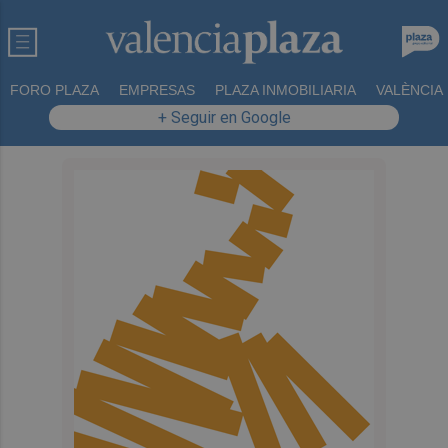
FORO PLAZA
EMPRESAS
PLAZA INMOBILIARIA
VALÈNCIA
+ Seguir en Google