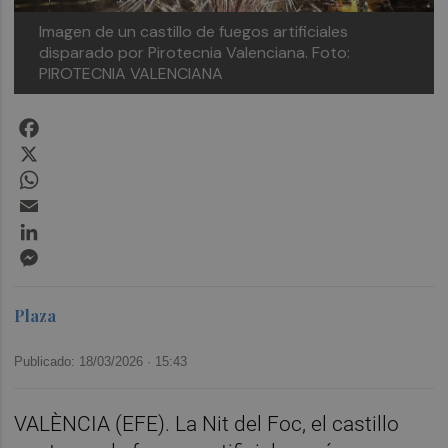
Imagen de un castillo de fuegos artificiales
disparado por Pirotecnia Valenciana.
Foto:
PIROTECNIA VALENCIANA
Facebook
X
WhatsApp
Email
LinkedIn
Messenger
Plaza
Publicado: 18/03/2026 ·
15:43
VALÈNCIA (EFE). La Nit del Foc, el castillo