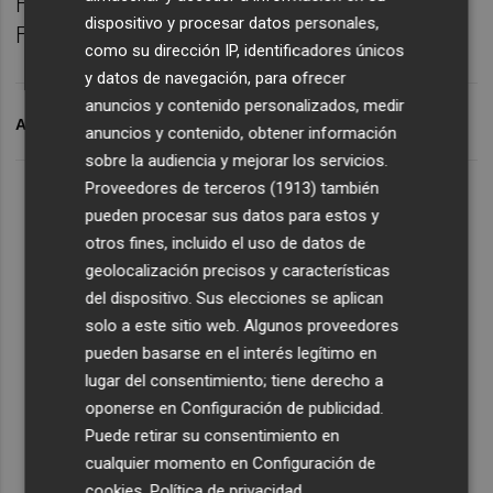
Fallas, ya luce toda la artillería de la Nit del
dispositivo y procesar datos personales,
Foc.
como su dirección IP, identificadores únicos
y datos de navegación, para ofrecer
anuncios y contenido personalizados, medir
ARCHIVADO EN
LA NIT DEL FOC
FALLAS
anuncios y contenido, obtener información
sobre la audiencia y mejorar los servicios.
Proveedores de terceros (1913)
también
pueden procesar sus datos para estos y
otros fines, incluido el uso de datos de
geolocalización precisos y características
del dispositivo. Sus elecciones se aplican
solo a este sitio web. Algunos proveedores
pueden basarse en el interés legítimo en
lugar del consentimiento; tiene derecho a
oponerse en
Configuración de publicidad
.
Puede retirar su consentimiento en
cualquier momento en
Configuración de
cookies
.
Política de privacidad