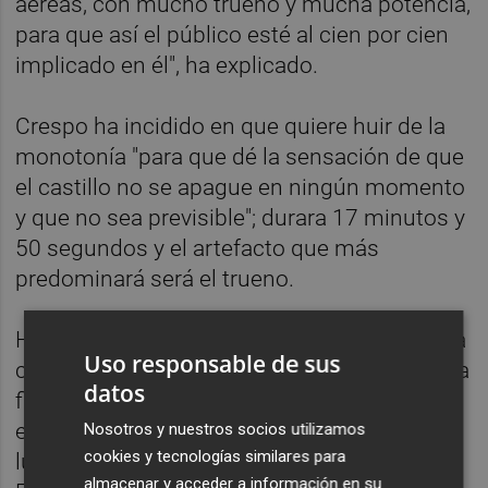
aéreas, con mucho trueno y mucha potencia,
para que así el público esté al cien por cien
implicado en él", ha explicado.
Crespo ha incidido en que quiere huir de la
monotonía "para que dé la sensación de que
el castillo no se apague en ningún momento
y que no sea previsible"; durara 17 minutos y
50 segundos y el artefacto que más
predominará será el trueno.
Ha contado que el montaje del disparo se ha
Uso responsable de sus
comenzado sobre las tres de la mañana para
datos
finalizar "antes de hacerse de día", por lo que
el puente de Monteolivete, donde tienen
Nosotros y nuestros socios utilizamos
cookies y tecnologías similares para
lugar los castillos de fuegos artificiales de
almacenar y acceder a información en su