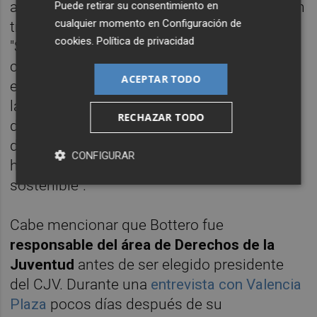
agradecimiento a aquellas personas que han
Puede retirar su consentimiento en
cualquier momento en
Configuración de
trabajado y respaldado la labor del Consell:
cookies
.
Política de privacidad
"Son la mejor garantía de que el CJV seguirá
creciendo". Como retos pendientes de cara
ACEPTAR TODO
el futuro, Bottero ha remarcado el acceso a
la vivienda, los avances hacia un empleo
RECHAZAR TODO
digno, el refuerzo de la salud mental y la
defensa de "proyectos estratégicos que
CONFIGURAR
hagan de València una ciudad más
sostenible".
Cabe mencionar que Bottero fue
responsable del área de Derechos de la
Juventud
antes de ser elegido presidente
del CJV. Durante una
entrevista con Valencia
Plaza
pocos días después de su