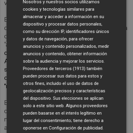
Nosotros y nuestros socios utilizamos
visibilidad en medios y redes".
cookies y tecnologías similares para
almacenar y acceder a información en su
En el citado comunicado, el CJV también
dispositivo y procesar datos personales,
destaca que se ha consolidado el papel de la
como su dirección IP, identificadores únicos
organización en los debates públicos
y datos de navegación, para ofrecer
"actuando como un
grupo de presión
juvenil
anuncios y contenido personalizados, medir
constructivo
en colaboración con
el
anuncios y contenido, obtener información
Ayuntamiento de València
y
entidades
sobre la audiencia y mejorar los servicios.
Proveedores de terceros (1913)
también
sociales", así como "coordinando esfuerzos
pueden procesar sus datos para estos y
con instituciones y asociaciones" en
otros fines, incluido el uso de datos de
"momentos de especia dificultad".
geolocalización precisos y características
del dispositivo. Sus elecciones se aplican
Bottero se ha despedido "satisfecho" y
solo a este sitio web. Algunos proveedores
considera que deja "un Consell más fuerte y
pueden basarse en el interés legítimo en
más escuchado". El todavía presidente ha
lugar del consentimiento; tiene derecho a
aprovechado para mostrar su
oponerse en
Configuración de publicidad
.