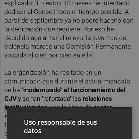
explicado: "En estos 18 meses he intentado
dedicar al Consell todo el tiempo posible. A
partir de septiembre ya no podré hacerlo con
la dedicación que requiere. Por eso he
decidido adelantar el relevo: la juventud de
València merece una Comisión Permanente
volcada al cien por cien en ella".
La organización ha resltado en un
comunicado que durante el actual mandato
se ha
"
modernizado" el funcionamiento del
CJV
y se han "reforzado" las
relaciones
institucionales
con la ﬁrma de
cuatro
nuevos convenios
. Desde la entidad
Uso responsable de sus
también remarcan que se ha "estrechado la
datos
colaboración con la
FAAVV
y ganado