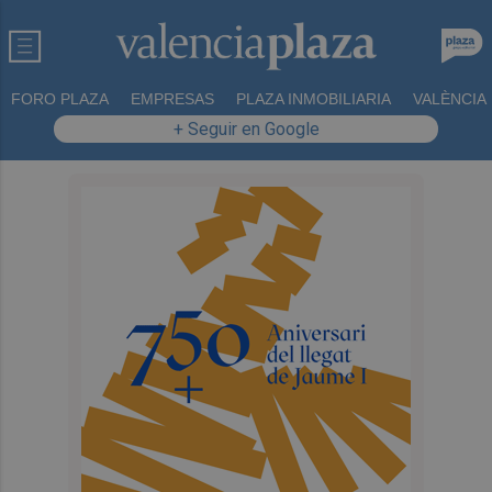
FORO PLAZA
EMPRESAS
PLAZA INMOBILIARIA
VALÈNCIA
+ Seguir en Google