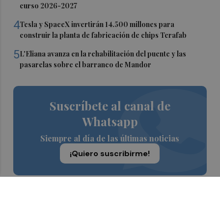
curso 2026-2027
4
Tesla y SpaceX invertirán 14.500 millones para
construir la planta de fabricación de chips Terafab
5
L'Eliana avanza en la rehabilitación del puente y las
pasarelas sobre el barranco de Mandor
Suscríbete al canal de
Whatsapp
Siempre al día de las últimas noticias
¡Quiero suscribirme!