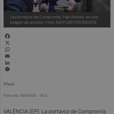
La portavoz de Compromís, Papi Robles, en una
imagen de archivo.
Foto: KAI FORSTERLING/EFE
Facebook
X
WhatsApp
Email
LinkedIn
Messenger
Plaza
Publicado: 03/04/2025 ·
19:21
VALÈNCIA (EP). La portavoz de Compromís