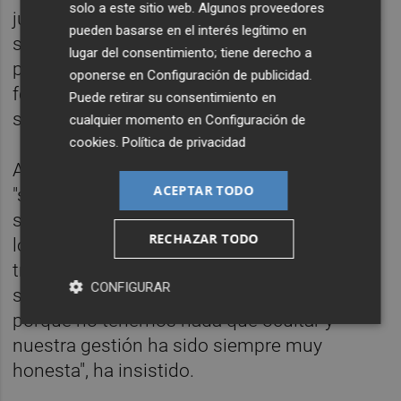
solo a este sitio web. Algunos proveedores
judiciales para contarle a todo el mundo que
pueden basarse en el interés legítimo en
somos todos iguales", ha añadido la
lugar del consentimiento; tiene derecho a
portavoz, que ha subrayado que su
oponerse en
Configuración de publicidad
.
formación colaborará "con la justicia, como
Puede retirar su consentimiento en
siempre ha hecho".
cualquier momento en
Configuración de
cookies
.
Política de privacidad
Asimismo, Robles se ha mostrado
ACEPTAR TODO
"segurísima" de que Compromís "volverá a
salir con cero condenas". "El Partido Popular
RECHAZAR TODO
lo que quiere es acosar a Compromís en los
tribunales y la realidad es que nosotros
CONFIGURAR
siempre salimos con la cabeza muy alta
porque no tenemos nada que ocultar y
nuestra gestión ha sido siempre muy
honesta", ha insistido.