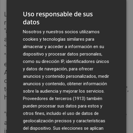
Uso responsable de sus
La representante de Compromís ha
datos
resaltado que la citación a Ribó se conozca
"ahora de golpe, curiosamente" cuando la
Nosotros y nuestros socios utilizamos
actual alcaldesa,
María José Catalá
(PP),
cookies y tecnologías similares para
"tiene un lío increíble" en el consistorio.
almacenar y acceder a información en su
dispositivo y procesar datos personales,
"Llevamos dos semanas viendo como tiene
como su dirección IP, identificadores únicos
espías y a la mafia instaurada en el
y datos de navegación, para ofrecer
Ayuntamiento. Y ahora de golpe sale,
anuncios y contenido personalizados, medir
curiosamente, esta imputación a Ribó,
anuncios y contenido, obtener información
totalmente auspiciada por miembros del PP",
sobre la audiencia y mejorar los servicios.
ha dicho.
Proveedores de terceros (1913)
también
pueden procesar sus datos para estos y
"Está clarísimo que el Partido Popular vuelve
otros fines, incluido el uso de datos de
geolocalización precisos y características
a hacer la única cosa que sabe hacer:
del dispositivo. Sus elecciones se aplican
intentar meter a Compromís en líos