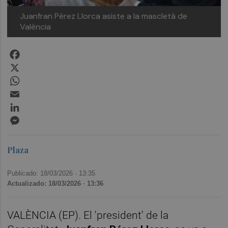
Juanfran Pérez Llorca asiste a la mascletà de
València
Facebook
X
WhatsApp
Email
LinkedIn
Messenger
Plaza
Publicado: 18/03/2026 ·
13:35
Actualizado: 18/03/2026 · 13:36
VALÈNCIA (EP). El 'president' de la