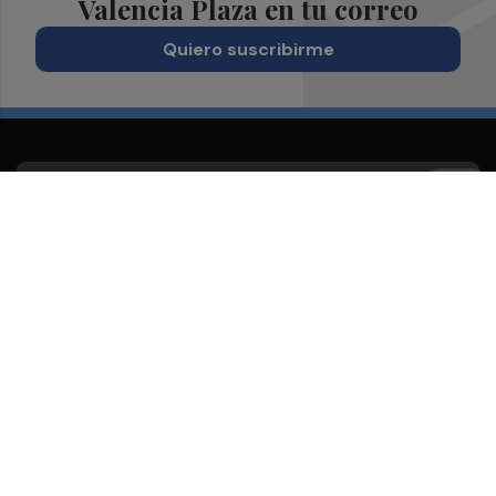
Valencia Plaza en tu correo
Quiero suscribirme
Suscríbete al Boletín
Todos los días a primera hora en tu email
¡Quiero suscribirme!
Síguenos en redes
Valencia Plaza, desde cualquier medio