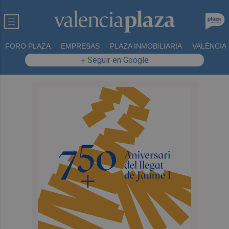
FORO PLAZA
EMPRESAS
PLAZA INMOBILIARIA
VALÈNCIA
+ Seguir en Google