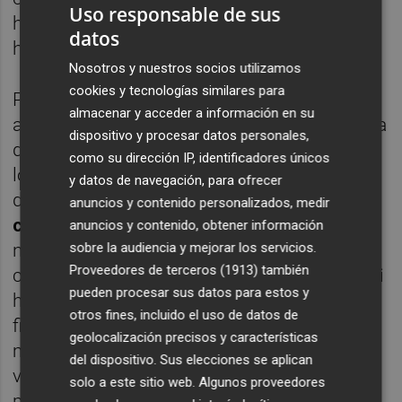
Uso responsable de sus
hacía su hijo. Un hijo que, además, siempre
datos
había sido el más responsable.
Nosotros y nuestros socios utilizamos
cookies y tecnologías similares para
Pero lo que hacía su hijo no era irse con los
almacenar y acceder a información en su
amigos a perder el tiempo en una mesa llena
dispositivo y procesar datos personales,
de humo y vasos de whisky. Raúl, al menos
como su dirección IP, identificadores únicos
los dos primeros años, trabajaba 14 horas al
y datos de navegación, para ofrecer
día de lunes a domingo. “
No paraba más de
anuncios y contenido personalizados, medir
cinco días al año
. No exagero. Por las
anuncios y contenido, obtener información
sobre la audiencia y mejorar los servicios.
noches soñaba con cartas y con números y
Proveedores de terceros (1913)
también
con tablas de Excel y con bases de datos. Mi
pueden procesar sus datos para estos y
hermano se cambió de carrera y salía de
otros fines, incluido el uso de datos de
fiesta hasta las tantas. Ese nunca fue mi
geolocalización precisos y características
mundo. Mi madre lo entendió antes, cuando
del dispositivo. Sus elecciones se aplican
vio que en seis meses no le había vuelto a
solo a este sitio web. Algunos proveedores
pedir dinero. Y mi padre creo que sigue sin