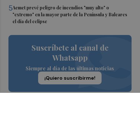
5
Aemet prevé peligro de incendios "muy alto" o
"extremo" en la mayor parte de la Península y Baleares
el día del eclipse
Suscríbete al canal de
Whatsapp
Siempre al día de las últimas noticias
¡Quiero suscribirme!