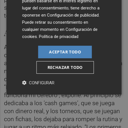
pueden basarse en el interés legítimo en
superarlo y todavía me echa en cara que no
lugar del consentimiento; tiene derecho a
terminara la carrera”.
oponerse en
Configuración de publicidad
.
Puede retirar su consentimiento en
cualquier momento en
Configuración de
Amigos en paro
cookies
.
Política de privacidad
A Raúl le cuesta reconocer que tiene unas
ACEPTAR TODO
cualidades innatas para jugar al póker,
aunque sí admite que siempre ha tenido una
RECHAZAR TODO
mentalidad “muy analítica”. El póker juega
con las probabilidades y eso se le da bien.
CONFIGURAR
“Eso ha sido así desde pequeño por cómo
funciona mi cerebro”, expone. Al principio se
dedicaba a los ‘cash games’, que se juega
con dinero real, y los torneos, que se juegan
con fichas, los dejaba para romper la rutina y
jugar a un ritmo más relajado. “Los primeros