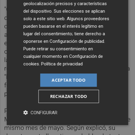
geolocalización precisos y características
"Cada día hay más coches negros haciendo
del dispositivo. Sus elecciones se aplican
de taxis. Si no hay soluciones, seguiremos
solo a este sitio web. Algunos proveedores
con las protestas de forma indefinida",
pueden basarse en el interés legítimo en
lugar del consentimiento; tiene derecho a
advierten las asociaciones, que ya realizaron
oponerse en
Configuración de publicidad
.
el pasado jueves una marcha lenta por el
Puede retirar su consentimiento en
centro de València y una concentración ante
cualquier momento en
Configuración de
la Conselleria para reclamar un decreto que
cookies
.
Política de privacidad
regule la movilidad y denunciar que, debido a
"la competencia desleal" de las VTC, "el
ACEPTAR TODO
futuro del sector que conocemos está en
peligro".
RECHAZAR TODO
Por su parte, el conseller Vicente Martínez
CONFIGURAR
Mus aseguró que el decreto se aprobará este
mismo mes de mayo. Según explicó, su