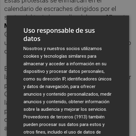
Estas protestas se enmarcan en el
calendario de escraches dirigidos por el
sector del taxi al conseller del ramo,
Vicente
Martínez Mus
, y al 'president' de la
Uso responsable de sus
Generalitat,
Juanfran Pérez Llorca
, junto a
datos
una campaña de concienciación y un reparto
Nosotros y nuestros socios utilizamos
de 'flyers' a los taxistas.
cookies y tecnologías similares para
almacenar y acceder a información en su
El mes pasado, las asociaciones del taxi de
dispositivo y procesar datos personales,
la Comunitat Valenciana acordaron convocar
como su dirección IP, identificadores únicos
protestas semanales en Alicante, València y
y datos de navegación, para ofrecer
Castelló de la Plana contra "el intrusismo de
anuncios y contenido personalizados, medir
anuncios y contenido, obtener información
las VTC y la falta de medidas eficaces por
sobre la audiencia y mejorar los servicios.
parte de la administración". Fijaron
Proveedores de terceros (1913)
también
concentraciones de taxis los pasados 29 de
pueden procesar sus datos para estos y
abril y 7 de mayo y este viernes 15.
otros fines, incluido el uso de datos de