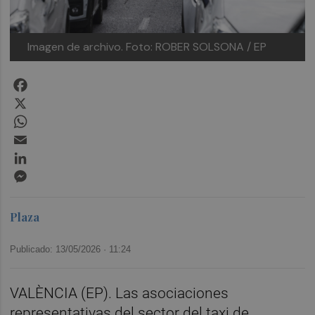
Imagen de archivo.
Foto: ROBER SOLSONA / EP
Facebook
X
WhatsApp
Email
LinkedIn
Messenger
Plaza
Publicado: 13/05/2026 ·
11:24
VALÈNCIA (EP). Las asociaciones
representativas del sector del taxi de