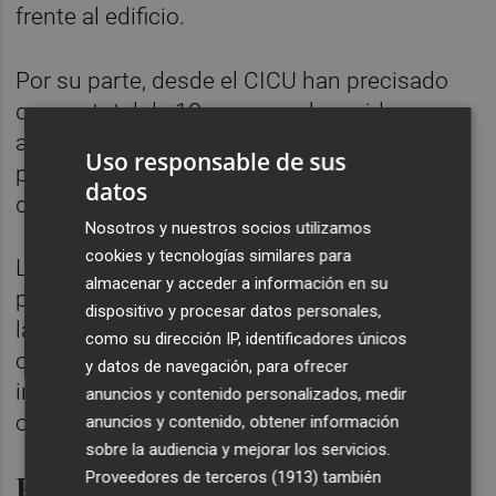
frente al edificio.
Por su parte, desde el CICU han precisado
que un total de 18 personas han sido
asistidas por inhalación de humo por el
Uso responsable de sus
personal médico y todas ellas han sido
datos
dadas de alta en el lugar.
Nosotros y nuestros socios utilizamos
cookies y tecnologías similares para
Los efectivos de seguridad desplazados han
almacenar y acceder a información en su
pedido a los vecinos de la zona que cerraran
dispositivo y procesar datos personales,
las ventanas y puertas de sus domicilios a
como su dirección IP, identificadores únicos
causa del humo. Las primeras hipótesis
y datos de navegación, para ofrecer
indican que el fuego puede haberse
anuncios y contenido personalizados, medir
originado en la cocina del local siniestrado.
anuncios y contenido, obtener información
sobre la audiencia y mejorar los servicios.
Recomendación de mascarilla
Proveedores de terceros (1913)
también