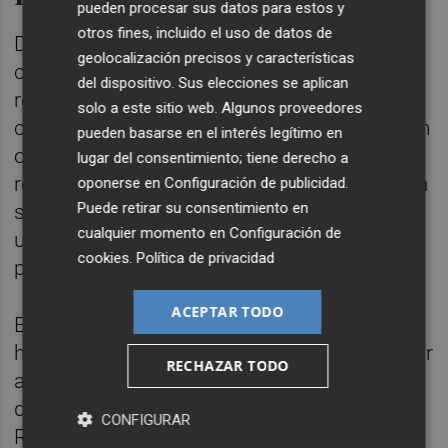
pueden procesar sus datos para estos y
otros fines, incluido el uso de datos de
De hecho, se ha activado el protocolo de
geolocalización precisos y características
calidad del aire en cuanto a las
del dispositivo. Sus elecciones se aplican
recomendaciones habituales en toda la
solo a este sitio web. Algunos proveedores
ciudad. Además, para las personas que vivan
pueden basarse en el interés legítimo en
o circulen en el entorno del incendio se
lugar del consentimiento; tiene derecho a
recomienda cerrar ventanas, no salir de casa
oponerse en
Configuración de publicidad
.
Puede retirar su consentimiento en
si no es necesario y de ser imprescindible
cualquier momento en
Configuración de
usar en todo caso mascarilla en la vía
cookies
.
Política de privacidad
pública.
ACEPTAR TODO
El incendio y la gran y densa columna de
humo que se ha originado ha llevado a cortar
RECHAZAR TODO
al tráfico los accesos a Pintor Benedicto
desde las avenidas Pérez Galdós y Gran Vía
CONFIGURAR
Ramón y Cajal, ha señalado el Centro de