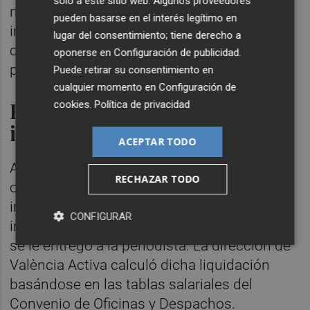
solo a este sitio web. Algunos proveedores
nulidad al considerar que no se aportaron
pueden basarse en el interés legítimo en
indicios de prueba formales suficientes para
lugar del consentimiento; tiene derecho a
conectar jurídicamente el cese con una
oponerse en
Configuración de publicidad
.
persecución política.
Puede retirar su consentimiento en
cualquier momento en
Configuración de
Error en el cálculo de la
cookies
.
Política de privacidad
indemnización
ACEPTAR TODO
Además de la inexistencia de la causa
RECHAZAR TODO
organizativa, la sentencia señala un "error
inexcusable" en la cuantía de la
CONFIGURAR
indemnización inicial de 4.896,59 euros que
se le entregó a la periodista. La dirección de
València Activa calculó dicha liquidación
basándose en las tablas salariales del
Convenio de Oficinas y Despachos.