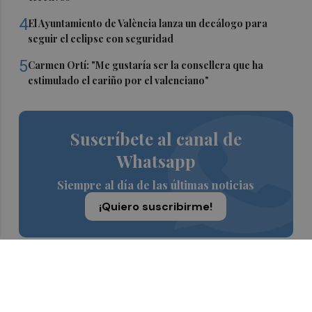
4
El Ayuntamiento de València lanza un decálogo para
seguir el eclipse con seguridad
5
Carmen Ortí: "Me gustaría ser la consellera que ha
estimulado el cariño por el valenciano"
Suscríbete al canal de
Whatsapp
Siempre al día de las últimas noticias
¡Quiero suscribirme!