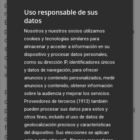
político de València Activa y portavoz
Uso responsable de sus
municipal de Vox, el concejal Juanma
datos
Badenas. En dichas grabaciones, publicadas
por
The Objective
en las semanas previas a la
Nosotros y nuestros socios utilizamos
cookies y tecnologías similares para
destitución, se escuchaba cómo el dirigente
almacenar y acceder a información en su
sugería el cese de la profesional por
dispositivo y procesar datos personales,
desconfianza: "Hay que quitarla porque es
como su dirección IP, identificadores únicos
una persona que está pasando la
y datos de navegación, para ofrecer
información a los otros".
anuncios y contenido personalizados, medir
anuncios y contenido, obtener información
Por la contundencia de estas afirmaciones
sobre la audiencia y mejorar los servicios.
del edil, la demandante solicitó
Proveedores de terceros (1913)
también
pueden procesar sus datos para estos y
prioritariamente la declaración de nulidad del
otros fines, incluido el uso de datos de
despido por vulneración de derechos
geolocalización precisos y características
fundamentales, alegando represalias. No
del dispositivo. Sus elecciones se aplican
obstante, la magistrada ha desestimado la