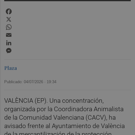
Facebook
X
WhatsApp
Email
LinkedIn
Messenger
Plaza
Publicado: 04/07/2026 ·
19:34
VALÈNCIA (EP). Una concentración,
organizada por la Coordinadora Animalista
de la Comunidad Valenciana (CACV), ha
avisado frente al Ayuntamiento de València
de la mercantilización de la protección