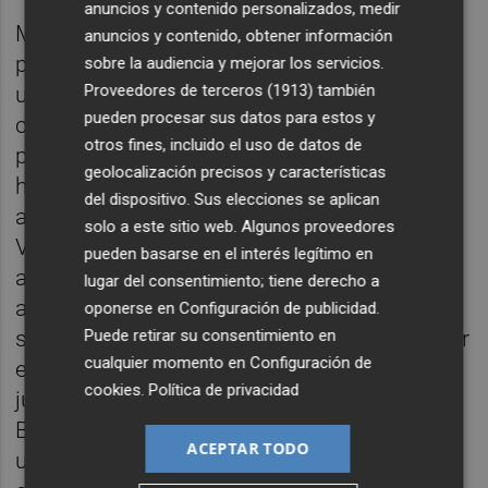
anuncios y contenido personalizados, medir
Molina ha explicado que hoy "el mundo de la
anuncios y contenido, obtener información
protección animal y la ciudadanía se han
sobre la audiencia y mejorar los servicios.
Proveedores de terceros (1913)
también
unido frente a los ayuntamientos que
pueden procesar sus datos para estos y
contratan a empresas de control de plagas
otros fines, incluido el uso de datos de
para gestionar refugios y colonias felinas". Y
geolocalización precisos y características
ha denunciado que, ante los últimos
del dispositivo. Sus elecciones se aplican
acontecimientos sucedidos en la ciudad de
solo a este sitio web. Algunos proveedores
València, en la que el servicio de recogida,
pueden basarse en el interés legítimo en
acogida y adopción de los animales
lugar del consentimiento; tiene derecho a
abandonados y perdidos de la ciudad ha
oponerse en
Configuración de publicidad
.
Puede retirar su consentimiento en
sido gestionado durante más de 25 años por
cualquier momento en
Configuración de
entidades de protección animal, el día 12 de
cookies
.
Política de privacidad
junio los refugios municipales de
Benimàmet y Nazaret pasaron a manos de
ACEPTAR TODO
una UTE de tres empresas dedicadas al