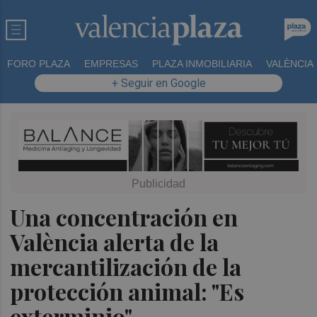
FORO PLAZA
EMPRESAS
PLAZA INMOBILIARIA
VALÈNCIA
+ Seguir en Google
Una concentración en
València alerta de la
mercantilización de la
protección animal: "Es
exterminio"