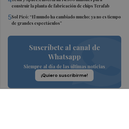
4
construir la planta de fabricación de chips Terafab
5
Sol Picó: “El mundo ha cambiado mucho; ya no es tiempo
de grandes espectáculos”
Suscríbete al canal de
Whatsapp
Siempre al día de las últimas noticias
¡Quiero suscribirme!