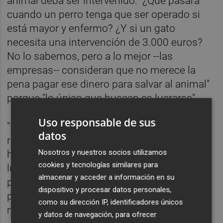
animal deba ser intervenido: "¿Qué pasará
cuando un perro tenga que ser operado si
está mayor y enfermo? ¿Y si un gato
necesita una intervención de 3.000 euros?
No lo sabemos, pero a lo mejor --las
empresas-- consideran que no merece la
pena pagar ese dinero para salvar al animal"
porque "lo único que buscan es lucrarse".
Uso responsable de sus
"El principal miedo es que mantener un
datos
refugio implica amar a los animales y
Nosotros y nuestros socios utilizamos
hacerlo todo por convicción y sin ánimo de
cookies y tecnologías similares para
lucro y estas empresas no tienen ese afecto
almacenar y acceder a información en su
por los animales. Cuando uno tiene empatía
dispositivo y procesar datos personales,
por el animal no lo trata de la misma
como su dirección IP, identificadores únicos
manera", ha pronunciado.
y datos de navegación, para ofrecer