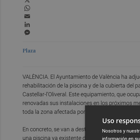
WhatsApp
Email
LinkedIn
Messenger
Plaza
VALÈNCIA. El Ayuntamiento de València ha adjud
rehabilitación de la piscina y de la cubierta del
Castellar-l’Oliveral. Este equipamiento, que ocu
renovadas sus instalaciones en los próximos me
toda la zona afectada por la Dana.
Uso respons
En concreto, se van a destinar 379.108,73 euros p
Nosotros y nuestr
una piscina ya existente de 25 metros de largo 
información en su 