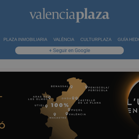
PLAZA INMOBILIARIA
VALÈNCIA
CULTURPLAZA
GUÍA HED
+ Seguir en Google