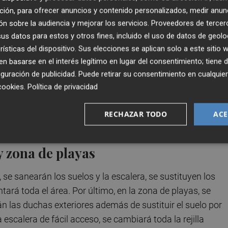
tas. Además, dispone de vestuarios, salas anexas, servici
ción, para ofrecer anuncios y contenido personalizados, medir anun
n sobre la audiencia y mejorar los servicios.
Proveedores de tercer
hamacas. La intervención supone una remodelación y
s datos para estos y otros fines, incluido el uso de datos de geolo
rísticas del dispositivo. Sus elecciones se aplican solo a este sitio
 basarse en el interés legítimo en lugar del consentimiento; tiene 
a perimetral de acceso a la instalación y se realizarán
guración de publicidad
. Puede retirar su consentimiento en cualqu
l edificio se renovará el mostrador de la entrada, se
cookies
.
Política de privacidad
lazarán las piezas rotas del suelo, se sanearán los pilares
 sustituir las puertas de los vestuarios, las del acceso
RECHAZAR TODO
ACE
n se cambiarán los pulsadores de las duchas.
y zona de playas
 se sanearán los suelos y la escalera, se sustituyen los
ará toda el área. Por último, en la zona de playas, se
án las duchas exteriores además de sustituir el suelo por
escalera de fácil acceso, se cambiará toda la rejilla