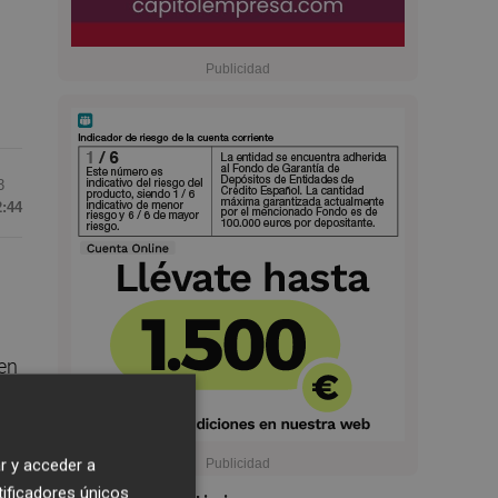
3
2:44
en
e
r y acceder a
tificadores únicos