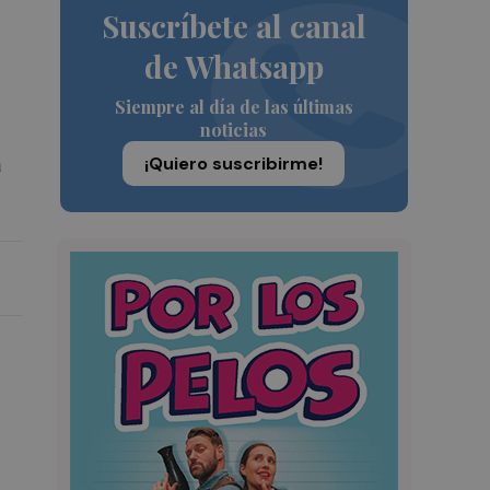
Suscríbete al canal
de Whatsapp
Siempre al día de las últimas
noticias
¡Quiero suscribirme!
a