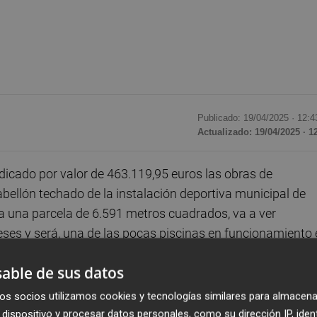
Publicado: 19/04/2025 ·
12:4
Actualizado: 19/04/2025 · 1
icado por valor de 463.119,95 euros las obras de
 pabellón techado de la instalación deportiva municipal de
pa una parcela de 6.591 metros cuadrados, va a ver
ses y será, una de las pocas piscinas en funcionamiento 
able de sus datos
ara la rehabilitación de la piscina y su recinto. Se trata d
os socios utilizamos cookies y tecnologías similares para almacena
y seis calles, además de una piscina de chapoteo con
dispositivo y procesar datos personales, como su dirección IP, iden