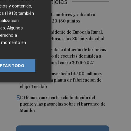
Últimas Noticias
o
cios y contenido,
os (1913)
también
1
El Ibex 35 aprieta motores y sube otro
calización
0,62%, hasta los 20.180 puntos
 web. Algunos
2
Fallece el expresidente de Eurocaja Rural,
derecho a
Andrés Gómez Mora, a los 89 años de edad
ier momento en
3
CaixaBank aumenta la dotación de las becas
 de
para el alumnado de escuelas de música a
275.000 euros en el curso 2026-2027
PTAR TODO
4
Tesla y SpaceX invertirán 14.500 millones
para construir la planta de fabricación de
chips Terafab
5
L'Eliana avanza en la rehabilitación del
puente y las pasarelas sobre el barranco de
Mandor