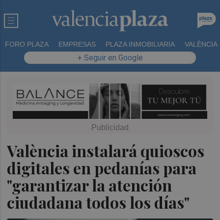
FORO PLAZA
EMPRESAS
PLAZA INMOBILIARIA
VALÈNCIA
+ Seguir en Google
València instalará quioscos
digitales en pedanías para
"garantizar la atención
ciudadana todos los días"