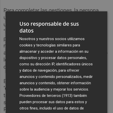
Para completar las gestiones, la persona
usuaria únicamente necesitará disponer de
Uso responsable de sus
un teléfono móvil para realizar su solicitud.
datos
"Este trato humano directo está pensado
para evitar la barrera tecnológica a la que a
Nosotros y nuestros socios utilizamos
menudo se enfrentan las personas mayores
cookies y tecnologías similares para
almacenar y acceder a información en su
al utilizar medios como la sede electrónica o
dispositivo y procesar datos personales,
los certificados digitales", ha explicado la
como su dirección IP, identificadores únicos
concejala Paula Llobet.
y datos de navegación, para ofrecer
anuncios y contenido personalizados, medir
El modelo de atención es el resultado de un
anuncios y contenido, obtener información
"exhaustivo" trabajo de consultoría
sobre la audiencia y mejorar los servicios.
transversal en el que han participado
Proveedores de terceros (1913)
también
servicios municipales como Registro y
pueden procesar sus datos para estos y
otros fines, incluido el uso de datos de
Población, Descentralización y Participación