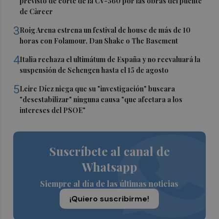
previsto de corte de la CV-560 por las obras del puente
de Càrcer
3
Roig Arena estrena un festival de house de más de 10
horas con Folamour, Dan Shake o The Basement
4
Italia rechaza el ultimátum de España y no reevaluará la
suspensión de Schengen hasta el 15 de agosto
5
Leire Díez niega que su "investigación" buscara
"desestabilizar" ninguna causa "que afectara a los
intereses del PSOE"
Suscríbete al canal de
Whatsapp
Siempre al día de las últimas noticias
¡Quiero suscribirme!