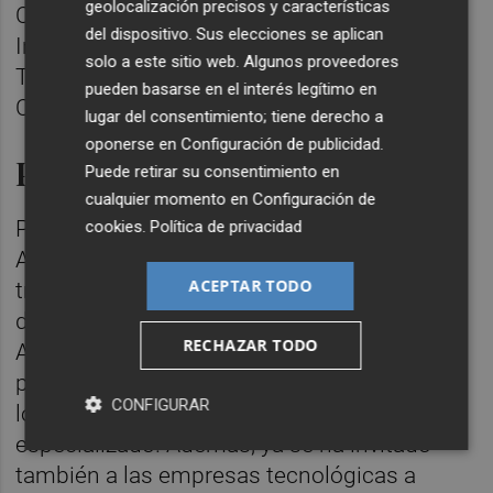
geolocalización precisos y características
Ciudadana, Pedanías, Sociedad de la
del dispositivo. Sus elecciones se aplican
Información y el SerTIC (Servicio de
solo a este sitio web. Algunos proveedores
Tecnologías de la Información y la
pueden basarse en el interés legítimo en
Comunicación).
lugar del consentimiento; tiene derecho a
oponerse en
Configuración de publicidad
.
Próximos pasos
Puede retirar su consentimiento en
cualquier momento en
Configuración de
Para hacer realidad esta iniciativa, el
cookies
.
Política de privacidad
Ayuntamiento ya ha puesto en marcha los
ACEPTAR TODO
trámites administrativos necesarios para
dotar a las pedanías de este equipamiento.
RECHAZAR TODO
Actualmente, el consistorio se encuentra en
proceso de contratación para proveer tanto
CONFIGURAR
los cajeros físicos como el software
especializado. Además, ya se ha invitado
también a las empresas tecnológicas a