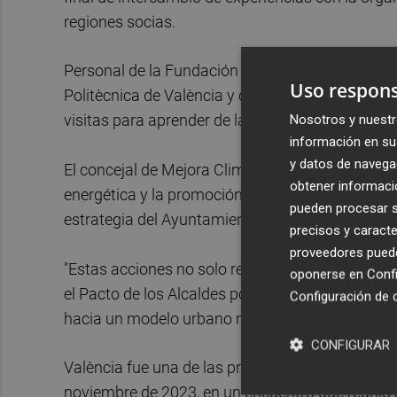
regiones socias.
Personal de la Fundación València Clima i Energ
Uso respons
Politècnica de València y de las Oficinas de la 
visitas para aprender de las experiencias y evalu
Nosotros y nuestr
información en su 
y datos de navega
El concejal de Mejora Climática y Eficiencia Ene
obtener informació
energética y la promoción de prácticas medioam
pueden procesar su
estrategia del Ayuntamiento de València para afr
precisos y caracte
proveedores pueden
"Estas acciones no solo responden a compromiso
oponerse en
Confi
el Pacto de los Alcaldes por el Clima y la Energ
Configuración de 
hacia un modelo urbano más eficiente, resiliente 
CONFIGURAR
València fue una de las primeras ciudades en acog
noviembre de 2023, en un encuentro que reunió a 