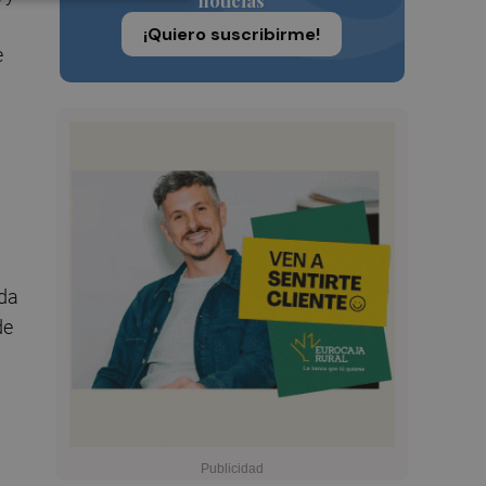
noticias
¡Quiero suscribirme!
e
ada
de