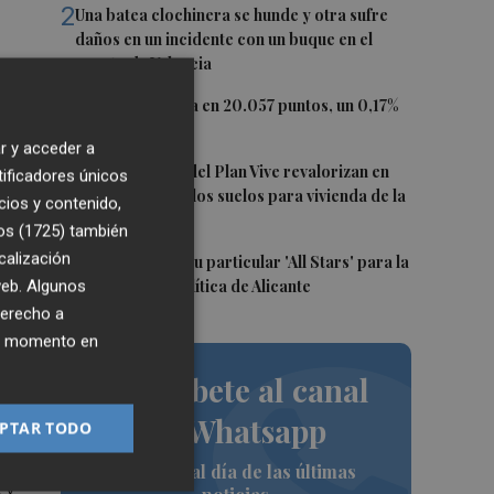
2
Una batea clochinera se hunde y otra sufre
daños en un incidente con un buque en el
puerto de Valencia
3
El Ibex 35 cierra en 20.057 puntos, un 0,17%
s
más
r y acceder a
4
Los concursos del Plan Vive revalorizan en
tificadores únicos
casi 12 millones los suelos para vivienda de la
cios y contenido,
Generalitat
os (1725)
también
la
5
calización
El PSPV ultima su particular 'All Stars' para la
Conferencia Política de Alicante
 web. Algunos
derecho a
y
ier momento en
Suscríbete al canal
de Whatsapp
PTAR TODO
 de
Siempre al día de las últimas
 y