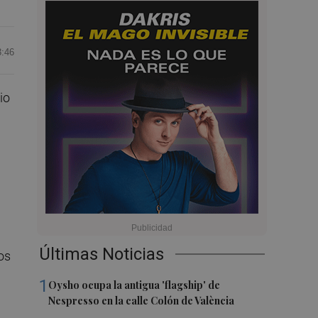
3:46
io
Últimas Noticias
os
1
Oysho ocupa la antigua 'flagship' de
Nespresso en la calle Colón de València