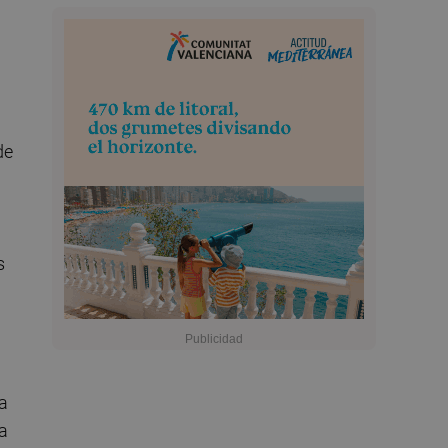
de
s
za
la