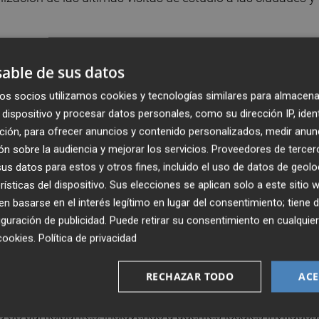
ia, acompañado por representantes de la Universitat
able de sus datos
Energía municipales, está participando activamente en esta
ar su potencial de réplica en el contexto valenciano.
os socios utilizamos cookies y tecnologías similares para almacena
dispositivo y procesar datos personales, como su dirección IP, iden
ción, para ofrecer anuncios y contenido personalizados, medir anun
rgética,
Carlos Mundina
, ha destacado que "la transición
n sobre la audiencia y mejorar los servicios.
Proveedores de tercer
bientales sostenibles constituyen ejes fundamentales en 
s datos para estos y otros fines, incluido el uso de datos de geolo
ontar los retos del cambio climático".
rísticas del dispositivo. Sus elecciones se aplican solo a este sitio
 basarse en el interés legítimo en lugar del consentimiento; tiene 
s globales, como los Objetivos de Desarrollo Sostenible 
guración de publicidad
. Puede retirar su consentimiento en cualqu
ía, sino que son también herramientas clave para avanzar
cookies
.
Política de privacidad
y equitativo", añade.
RECHAZAR TODO
ACE
er una visita de estudio del proyecto Feel, los días 7 y 8
38 participantes, incluyendo a agentes locales invitados,