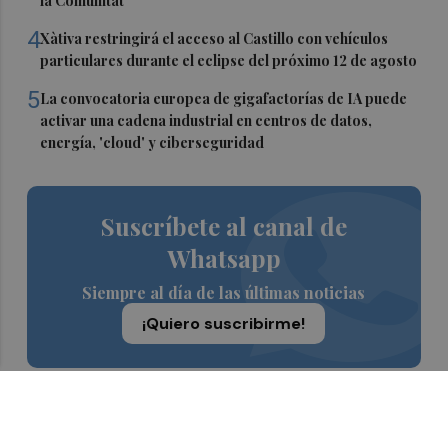
la Comunitat
4
Xàtiva restringirá el acceso al Castillo con vehículos
particulares durante el eclipse del próximo 12 de agosto
5
La convocatoria europea de gigafactorías de IA puede
activar una cadena industrial en centros de datos,
energía, 'cloud' y ciberseguridad
Suscríbete al canal de
Whatsapp
Siempre al día de las últimas noticias
¡Quiero suscribirme!