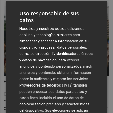
Uso responsable de sus
datos
Nosotros y nuestros socios utilizamos
cookies y tecnologías similares para
almacenar y acceder a información en su
dispositivo y procesar datos personales,
como su dirección IP, identificadores únicos
y datos de navegación, para ofrecer
anuncios y contenido personalizados, medir
anuncios y contenido, obtener información
sobre la audiencia y mejorar los servicios.
Foto: EVA MÁÑEZ
Proveedores de terceros (1913)
también
pueden procesar sus datos para estos y
Durante la marcha y en los manifiestos se
otros fines, incluido el uso de datos de
han abordado cuestiones como el aumento
geolocalización precisos y características
de la violencia de género, la falta de inversión
del dispositivo. Sus elecciones se aplican