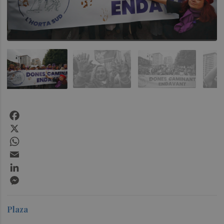
Facebook
X
WhatsApp
Email
LinkedIn
Messenger
Plaza