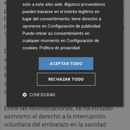
en salud con perspectiva feminista y la
solo a este sitio web. Algunos proveedores
precarización de las políticas de igualdad, se
pueden basarse en el interés legítimo en
ha alertado sobre un "rearme patriarcal" y se
lugar del consentimiento; tiene derecho a
oponerse en
Configuración de publicidad
.
ha criticado que los derechos de las mujeres
Puede retirar su consentimiento en
"se cuestionen en todo el mundo".
cualquier momento en
Configuración de
cookies
.
Política de privacidad
Del mismo modo, se ha puesto el foco en la
violencia digital, judicial e institucional, así
ACEPTAR TODO
como en la falta de investigación en salud
femenina, que "cronifica enfermedades
RECHAZAR TODO
como la endometriosis y expone a las
mujeres a la violencia obstétrica".
CONFIGURAR
Entre las reivindicaciones, se ha incluido
asimismo el derecho a la interrupción
voluntaria del embarazo en la sanidad