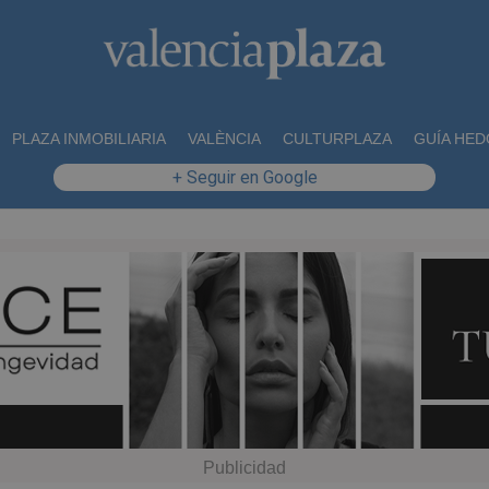
PLAZA INMOBILIARIA
VALÈNCIA
CULTURPLAZA
GUÍA HED
+ Seguir en Google