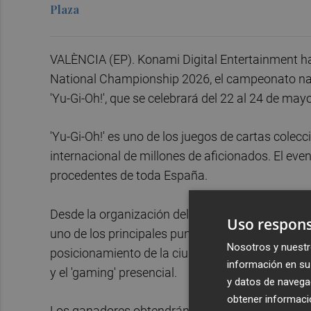
Plaza
VALÈNCIA (EP). Konami Digital Entertainment h
National Championship 2026, el campeonato naci
'Yu-Gi-Oh!', que se celebrará del 22 al 24 de may
'Yu-Gi-Oh!' es uno de los juegos de cartas col
internacional de millones de aficionados. El eve
procedentes de toda España.
Desde la organización del campeonato destacan 
Uso respons
uno de los principales puntos de encuentro de ju
Nosotros y nuestr
posicionamiento de la ciudad como sede de grand
información en su 
y el 'gaming' presencial.
y datos de navega
obtener informació
Los ganadores obtendrán plaza para representa