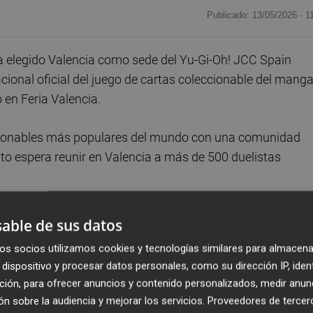
Publicado: 13/05/2026 ·
1
a elegido Valencia como sede del Yu-Gi-Oh! JCC Spain
onal oficial del juego de cartas coleccionable del mang
o en Feria Valencia.
eccionables más populares del mundo con una comunidad
nto espera reunir en Valencia a más de 500 duelistas
que Valencia se convertirá durante ese fin de semana en
able de sus datos
egos de estrategia en Europa, reforzando el
os socios utilizamos cookies y tecnologías similares para almacena
es eventos vinculados al entretenimiento, la cultura digi
dispositivo y procesar datos personales, como su dirección IP, iden
ción, para ofrecer anuncios y contenido personalizados, medir anun
n sobre la audiencia y mejorar los servicios.
Proveedores de tercer
r a España en el European World Championship Qualifier,