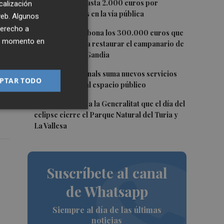
empresas con hasta 2.000 euros por
calización
rá
vertidos ilegales en la vía pública
 web. Algunos
derecho a
3
La Diputación abona los 300.000 euros que
ier momento en
han servido para restaurar el campanario de
la Colegiata de Gandia
4
La Pobla de Farnals suma nuevos servicios
PTAR TODO
a.
de proximidad al espacio público
5
Paterna solicita a la Generalitat que el día del
eclipse cierre el Parque Natural del Turia y
La Vallesa
Suscríbete al canal
de Whatsapp
Siempre al día de las últimas
noticias