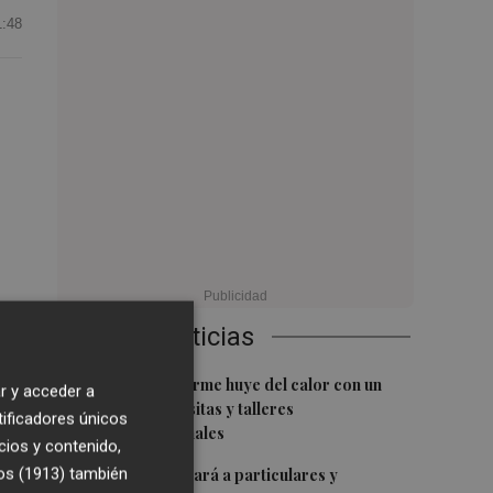
1:48
a
Últimas Noticias
1
El Centre del Carme huye del calor con un
r y acceder a
tal
programa de visitas y talleres
tificadores únicos
intergeneracionales
cios y contenido,
2
os (1913)
también
Torrent sancionará a particulares y