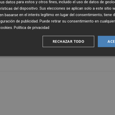
s datos para estos y otros fines, incluido el uso de datos de geolo
sificarse para el World Championship Serie que se celebra
rísticas del dispositivo. Sus elecciones se aplican solo a este sitio
elistas de todo el mundo.
 basarse en el interés legítimo en lugar del consentimiento; tiene 
guración de publicidad
. Puede retirar su consentimiento en cualqu
cookies
.
Política de privacidad
e mayo, cuando tendrán lugar las rondas decisivas del
ndo simultáneamente "en un entorno de gran atractivo
RECHAZAR TODO
ACE
desarrollará los tres días en el Foro Centro de Feria Valenci