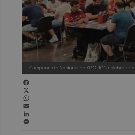
Campeonato Nacional de YGO JCC celebrado e
Facebook
X
WhatsApp
Email
LinkedIn
Messenger