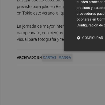
pueden procesar su
previsto para julio en Bélgica, donde podrán cla
precisos y caracte
en Tokio este verano, al que asistirá miles de du
proveedores pueden
oponerse en
Confi
Configuración de 
La jornada de mayor interés será el sábado 23 d
campeonato, con cientos de jugadores compitie
CONFIGURAR
visual para fotografía y televisión". El evento se 
ARCHIVADO EN
CARTAS
MANGA