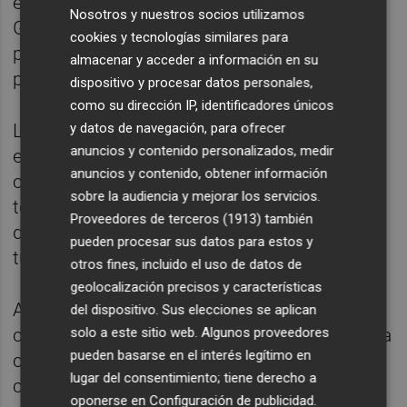
especializados --PVGIS para energía solar y
Nosotros y nuestros socios utilizamos
Global Wind Atlas para energía eólica-- que
cookies y tecnologías similares para
proporcionan datos confiables sobre el
almacenar y acceder a información en su
potencial energético según la ubicación.
dispositivo y procesar datos personales,
como su dirección IP, identificadores únicos
y datos de navegación, para ofrecer
Los usuarios pueden ingresar información
anuncios y contenido personalizados, medir
específica del puerto, como sus
anuncios y contenido, obtener información
coordenadas geográficas, el tipo de
sobre la audiencia y mejorar los servicios.
tecnología que desean utilizar y el área
Proveedores de terceros (1913)
también
disponible para instalar paneles solares o
pueden procesar sus datos para estos y
turbinas eólicas.
otros fines, incluido el uso de datos de
geolocalización precisos y características
A partir de estos datos, el sistema calcula la
del dispositivo. Sus elecciones se aplican
solo a este sitio web. Algunos proveedores
capacidad máxima que se podría instalar y la
pueden basarse en el interés legítimo en
cantidad de energía que se espera producir
lugar del consentimiento; tiene derecho a
cada mes, tanto para energía solar como
oponerse en
Configuración de publicidad
.