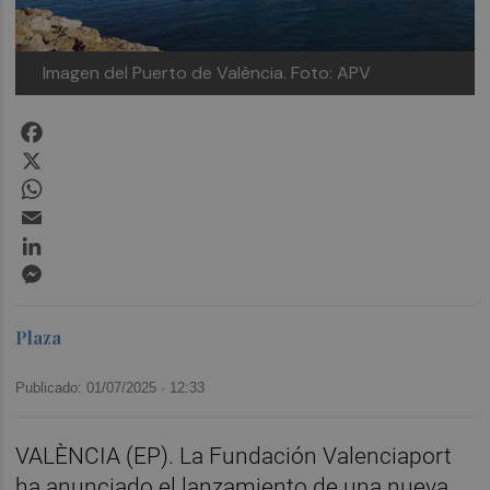
Imagen del Puerto de València.
Foto: APV
Facebook
X
WhatsApp
Email
LinkedIn
Messenger
Plaza
Publicado: 01/07/2025 ·
12:33
VALÈNCIA (EP). La Fundación Valenciaport
ha anunciado el lanzamiento de una nueva