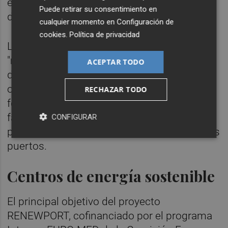
eólica, de forma individual o combinada, ha
Puede retirar su consentimiento en
detallado Valenciaport.
cualquier momento en
Configuración de
cookies
.
Política de privacidad
La aplicación muestra estos resultados
"mediante gráficos claros", permite guardar
ACEPTAR TODO
diferentes consultas para compararlas y
ofrece la opción de descargar los datos en
RECHAZAR TODO
formatos como CSV, JSON o PDF, lo que
facilita la planificación y toma de decisiones
CONFIGURAR
para implementar energías renovables en los
puertos.
Centros de energía sostenible
El principal objetivo del proyecto
RENEWPORT, cofinanciado por el programa