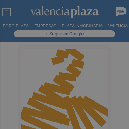
FORO PLAZA
EMPRESAS
PLAZA INMOBILIARIA
VALÈNCIA
+ Seguir en Google