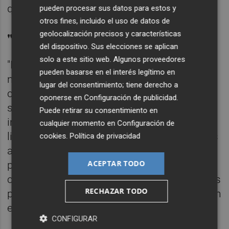
que respiran desde hace mas de tres años".
pueden procesar sus datos para estos y
otros fines, incluido el uso de datos de
"Perjudicial para la salud"
geolocalización precisos y características
del dispositivo. Sus elecciones se aplican
solo a este sitio web. Algunos proveedores
"Esta acumulación de polvo hace que
pueden basarse en el interés legítimo en
nuestras viviendas no puedan ventilarse en
lugar del consentimiento; tiene derecho a
condiciones y, lo que es peor, nuestro garaje
oponerse en
Configuración de publicidad
.
siempre esté lleno de muchísimo polvo e
Puede retirar su consentimiento en
incluso barro, a pesar de haber duplicado la
cualquier momento en
Configuración de
limpieza del garaje y realizarse esta con mas
cookies
.
Política de privacidad
asiduidad siempre a cargo de la comunidad
ACEPTAR TODO
provocando esto que estemos
continuamente inhalando muchas partículas
RECHAZAR TODO
perjudiciales para la salud que se encuentran
en suspensión", manifiestan.
CONFIGURAR