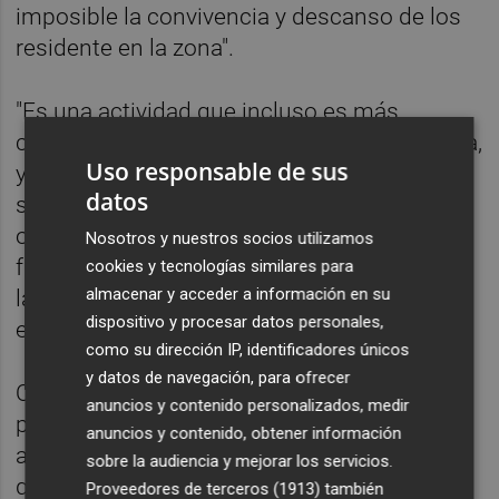
imposible la convivencia y descanso de los
residente en la zona".
"Es una actividad que incluso es más
continuada que la actividad propia de la obra,
Uso responsable de sus
ya que se lavan vehículos de toda clase, no
datos
solo propiamente dedicados al trabajo de la
obra si no lo que es más grave turismos y
Nosotros y nuestros socios utilizamos
furgonetas de particulares o empleados de
cookies y tecnologías similares para
almacenar y acceder a información en su
la obra e incluso vehículos turismos de la
dispositivo y procesar datos personales,
empresa de seguridad".
como su dirección IP, identificadores únicos
y datos de navegación, para ofrecer
Otra cuestión "importante", apuntan, es el
anuncios y contenido personalizados, medir
polvo que entra en las viviendas y garajes
anuncios y contenido, obtener información
aun estando cerrados las ventanas, por lo
sobre la audiencia y mejorar los servicios.
que ponen en duda "la salubridad del aire
Proveedores de terceros (1913)
también