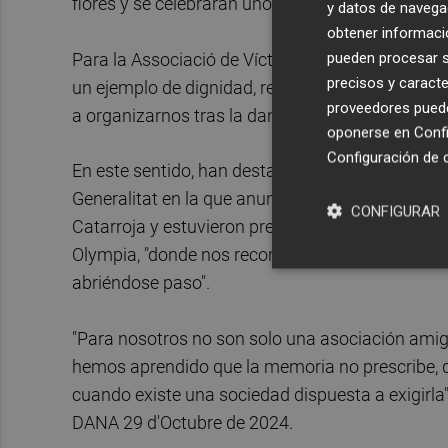
flores y se celebrarán unos minutos de silencio.
y datos de navega
obtener informació
pueden procesar su
Para la Associació de Víctimes de la DANA 29 d'O
precisos y caracte
un ejemplo de dignidad, resistencia y compro
proveedores pueden
a organizarnos tras la dana, ellas ya estaban a n
oponerse en
Confi
Configuración de 
En este sentido, han destacado que estas ya par
Generalitat en la que anunciaron la personación 
CONFIGURAR
Catarroja y estuvieron presentes también en el a
Olympia, "donde nos recordaron que la persevera
abriéndose paso".
"Para nosotros no son solo una asociación amig
hemos aprendido que la memoria no prescribe, que
cuando existe una sociedad dispuesta a exigirla
DANA 29 d'Octubre de 2024.