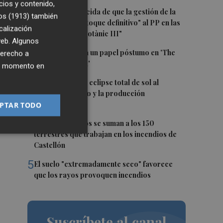
cios y contenido,
1
Morant, convencida de que la gestión de la
os (1913)
también
dana será "el estoque definitivo" al PP en las
calización
ía,
urnas: "Habrá Botànic III"
 web. Algunos
os
2
Sam Neill tendrá un papel póstumo en 'The
derecho a
Legend of Zelda'
ier momento en
3
¿Cómo afecta el eclipse total de sol al
sistema eléctrico y la producción
fotovoltaica?
PTAR TODO
ro
4
18 medios aéreos se suman a los 150
terrestres que trabajan en los incendios de
Castellón
5
El suelo "extremadamente seco" favorece
que los rayos provoquen incendios
Suscríbete al canal