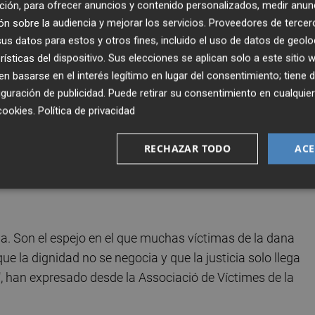
ción, para ofrecer anuncios y contenido personalizados, medir anun
n sobre la audiencia y mejorar los servicios.
Proveedores de tercer
s datos para estos y otros fines, incluido el uso de datos de geolo
ctubre de 2024, las del metro "han sido, desde el primer d
rísticas del dispositivo. Sus elecciones se aplican solo a este sitio
miso con la verdad". "Cuando nosotros apenas empezábam
 basarse en el interés legítimo en lugar del consentimiento; tiene 
uestro lado", han valorado.
guración de publicidad
. Puede retirar su consentimiento en cualqu
cookies
.
Política de privacidad
ticiparon en una rueda de prensa ante el Palau de la
judicial en la causa que se desarrolla en el juzgado de
RECHAZAR TODO
ACE
cto del primer aniversario de la dana celebrado en el Teat
ncia es el único camino para que la verdad termine
a. Son el espejo en el que muchas víctimas de la dana
 la dignidad no se negocia y que la justicia solo llega
", han expresado desde la Associació de Víctimes de la