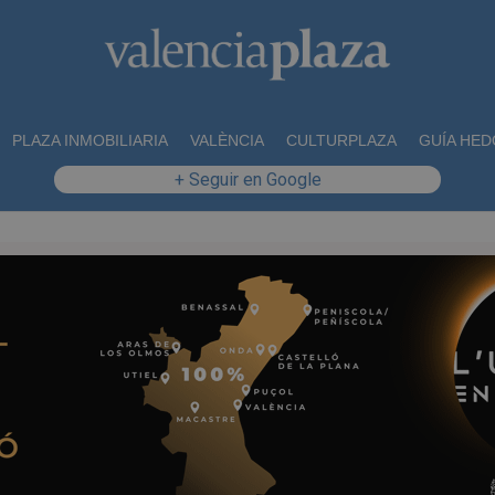
PLAZA INMOBILIARIA
VALÈNCIA
CULTURPLAZA
GUÍA HED
+ Seguir en Google