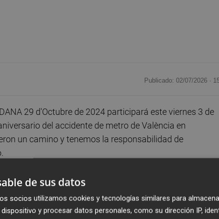
Publicado: 02/07/2026 ·
1
DANA 29 d'Octubre de 2024 participará este viernes 3 de
aniversario del accidente de metro de València en
rieron un camino y tenemos la responsabilidad de
.
) organiza un acto para recordar el 20 aniversario del
able de sus datos
eridas en 2006. Se celebrará a las 13.00 horas este vierne
os socios utilizamos cookies y tecnologías similares para almacena
erdo de las víctimas del accidente. Allí se depositarán u
dispositivo y procesar datos personales, como su dirección IP, iden