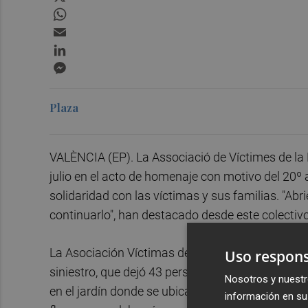
WhatsApp
Email
LinkedIn
Messenger
Plaza
VALÈNCIA (EP). La Associació de Víctimes de la 
julio en el acto de homenaje con motivo del 20º 
solidaridad con las víctimas y sus familias. "Ab
continuarlo", han destacado desde este colectivo
La Asociación Víctimas del Metro 3 Julio (AVM3J
Uso respons
siniestro, que dejó 43 personas fallecidas y 47 h
Nosotros y nuestr
en el jardín donde se ubica el monumento en recu
información en su 