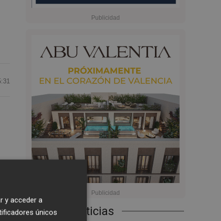
5:31
s
r y acceder a
nas
Últimas Noticias
tificadores únicos