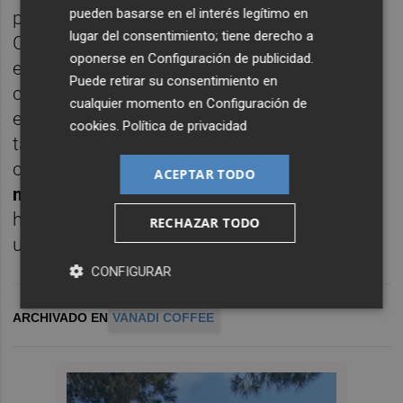
pueden basarse en el interés legítimo en
previsto en su plan de negocio original".
lugar del consentimiento; tiene derecho a
Como resultado, Vanadi cuenta con "unas
oponerse en
Configuración de publicidad
.
estructuras de coste para una red de
Puede retirar su consentimiento en
cafeterías muy superior a las que finalmente
cualquier momento en
Configuración de
están operativas". Este párrafo destaca
cookies
.
Política de privacidad
también a favor de la empresa que cuenta
con un
acuerdo de financiación de 10
ACEPTAR TODO
millones
con Alpha Blue Ocean, del cual "se
ha ejecutado a la fecha del presente informe
RECHAZAR TODO
un importe de 1,5 millones".
CONFIGURAR
ARCHIVADO EN
VANADI COFFEE