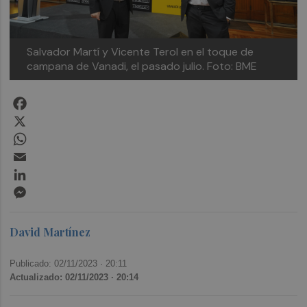
Salvador Martí y Vicente Terol en el toque de
campana de Vanadi, el pasado julio. Foto: BME
Facebook
X
WhatsApp
Email
LinkedIn
Messenger
David Martínez
Publicado: 02/11/2023 ·
20:11
Actualizado: 02/11/2023 · 20:14