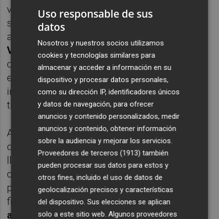
valorar, al no disponer de información
Uso responsable de sus
suficiente en ese momento, el patrimonio
datos
adquirido a Le Fournil de Jules, por el que
Nosotros y nuestros socios utilizamos
Vanadi pagó 617.000 euros
(parte al
cookies y tecnologías similares para
contado y parte diferida durante varios
almacenar y acceder a información en su
ejercicios) que se han incluido en el
dispositivo y procesar datos personales,
inmovilizado intangible como "derechos de
como su dirección IP, identificadores únicos
traspasos".
y datos de navegación, para ofrecer
anuncios y contenido personalizados, medir
anuncios y contenido, obtener información
Asimismo, incluye un párrafo de énfasis
sobre la audiencia y mejorar los servicios.
donde indica que Vanadi "ha necesitado
Proveedores de terceros (1913)
también
llevar a cabo sucesivas ampliaciones de
pueden procesar sus datos para estos y
capital para sanear el patrimonio" por las
otros fines, incluido el uso de datos de
pérdidas acumuladas, y que "la falta de
geolocalización precisos y características
financiación ha
impedido que abordara las
del dispositivo. Sus elecciones se aplican
aperturas
necesarias tal y como estaba
solo a este sitio web. Algunos proveedores