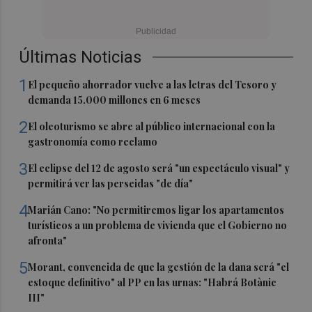
Últimas Noticias
1
El pequeño ahorrador vuelve a las letras del Tesoro y
demanda 15.000 millones en 6 meses
2
El oleoturismo se abre al público internacional con la
gastronomía como reclamo
3
El eclipse del 12 de agosto será "un espectáculo visual" y
permitirá ver las perseidas "de día"
4
Marián Cano: "No permitiremos ligar los apartamentos
turísticos a un problema de vivienda que el Gobierno no
afronta"
5
Morant, convencida de que la gestión de la dana será "el
estoque definitivo" al PP en las urnas: "Habrá Botànic
III"