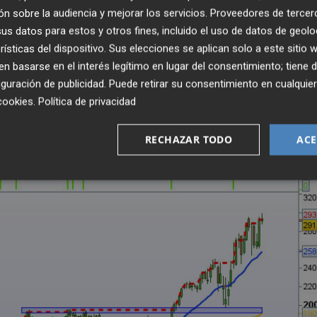
e ha comportado durante estos meses de crisis por la
n sobre la audiencia y mejorar los servicios.
Proveedores de tercer
ricos en febrero y 'sólo' cayó un 20% en ese mes
s datos para estos y otros fines, incluido el uso de datos de geolo
ta las caídas generales por lo que podemos decir que salv
rísticas del dispositivo. Sus elecciones se aplican solo a este sitio
 todavía es que tras esa caída del 20% ha subido en torno 
 basarse en el interés legítimo en lugar del consentimiento; tiene 
 mayores a los que estaba antes del coronavirus.
guración de publicidad
. Puede retirar su consentimiento en cualqu
cookies
.
Política de privacidad
RECHAZAR TODO
ACE