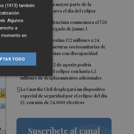
o "extremo" en la mayor parte de la
os (1913)
también
Península y Baleares el día del eclipse
calización
ó
 web. Algunos
2
La Biblioteca Valenciana conmemora el 750
a
derecho a
aniversario del legado de Jaume I
ier momento en
3
La Generalitat destina 132 millones a 24
nuevas infraestructuras sociosanitarias de
mayores y personas con discapacidad
PTAR TODO
4
La movilidad el 12 de agosto podría
duplicarse por el eclipse con hasta 1,5
millones de desplazamientos adicionales
5
La Guardia Civil desplegará un dispositivo
especial de seguridad por el eclipse del día
12, con más de 24.000 efectivos
Suscríbete al canal