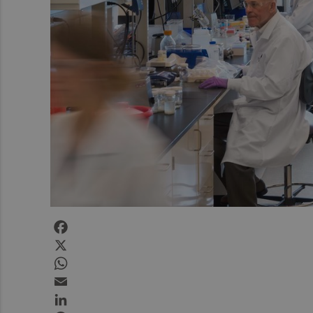
Facebook
X
WhatsApp
Email
LinkedIn