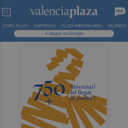
FORO PLAZA
EMPRESAS
PLAZA INMOBILIARIA
VALÈNCIA
+ Seguir en Google