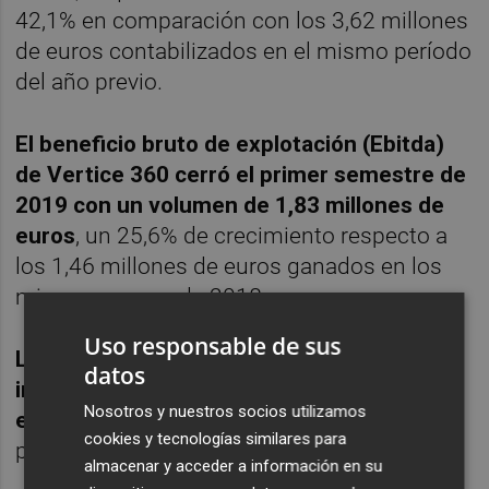
42,1% en comparación con los 3,62 millones
de euros contabilizados en el mismo período
del año previo.
El beneficio bruto de explotación (Ebitda)
de Vertice 360 cerró el primer semestre de
2019 con un volumen de 1,83 millones de
euros
, un 25,6% de crecimiento respecto a
los 1,46 millones de euros ganados en los
mismos meses de 2018.
Uso responsable de sus
La compañía alcanzó un beneficio antes de
datos
impuestos de 1,68 millones de euros entre
Nosotros y nuestros socios utilizamos
enero y junio de este ejercicio
, un 31,6% de
cookies y tecnologías similares para
progresión en la comparativa interanual.
almacenar y acceder a información en su