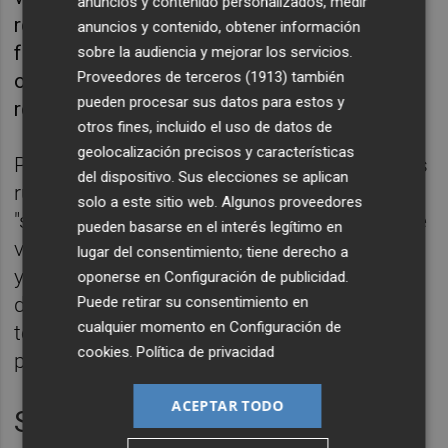
anuncios y contenido personalizados, medir
representa Vox le acercaron a esta
anuncios y contenido, obtener información
formación, por la que han hecho campaña
sobre la audiencia y mejorar los servicios.
Proveedores de terceros (1913)
también
otros muchos toreros -tanto en activo como
pueden procesar sus datos para estos y
retirados- en toda España.
otros fines, incluido el uso de datos de
geolocalización precisos y características
Pese a que se retiró profesionalmente de los
del dispositivo. Sus elecciones se aplican
ruedos hace doce años, ha asegurado que
solo a este sitio web. Algunos proveedores
"sentimentalmente y como aficionado" sigue
pueden basarse en el interés legítimo en
vinculado al cien por cien el mundo del toro"
lugar del consentimiento; tiene derecho a
y ha reivindicado que es "parte de la cultura
oponerse en
Configuración de publicidad
.
Puede retirar su consentimiento en
de este país que son los toros", ahora que
cualquier momento en
Configuración de
todos los partidos "dicen estar muy
cookies
.
Política de privacidad
preocupados por la cultura".
ACEPTAR TODO
Su carrera en los ruedos