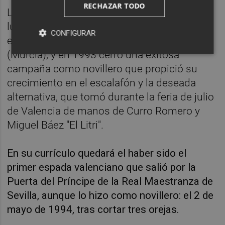
RECHAZAR TODO
La primera vez que Barrera vistió el terno de
luces fue con 24 años, en agosto de 1992,
CONFIGURAR
en una novillada sin picadores en Blanca
(Murcia), y en 1993 cerró una exitosa
campaña como novillero que propició su
crecimiento en el escalafón y la deseada
alternativa, que tomó durante la feria de julio
de Valencia de manos de Curro Romero y
Miguel Báez "El Litri".
En su currículo quedará el haber sido el
primer espada valenciano que salió por la
Puerta del Príncipe de la Real Maestranza de
Sevilla, aunque lo hizo como novillero: el 2 de
mayo de 1994, tras cortar tres orejas.