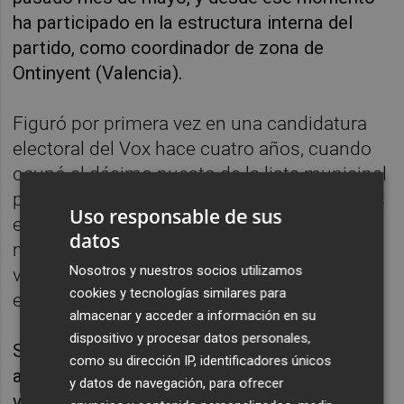
ha participado en la estructura interna del
partido, como coordinador de zona de
Ontinyent (Valencia).
Figuró por primera vez en una candidatura
electoral del Vox hace cuatro años, cuando
ocupó el décimo puesto de la lista municipal
por València, con la que su partido logró dos
Uso responsable de sus
ediles, y volvió a hacerlo en las elecciones
datos
municipales del pasado 28 de mayo, esta
Nosotros y nuestros socios utilizamos
vez en el séptimo lugar (Vox logró cuatro
cookies y tecnologías similares para
escaños).
almacenar y acceder a información en su
dispositivo y procesar datos personales,
Sus vínculos con la caza, la tauromaquia, la
como su dirección IP, identificadores únicos
agricultura y, de forma general, con los
y datos de navegación, para ofrecer
valores tradicionales que defiende y