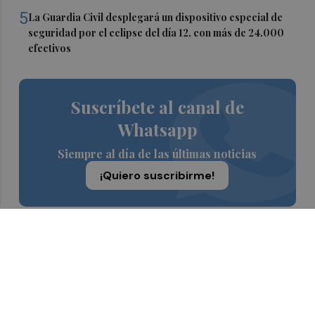
5
La Guardia Civil desplegará un dispositivo especial de
seguridad por el eclipse del día 12, con más de 24.000
efectivos
Suscríbete al canal de
Whatsapp
Siempre al día de las últimas noticias
¡Quiero suscribirme!