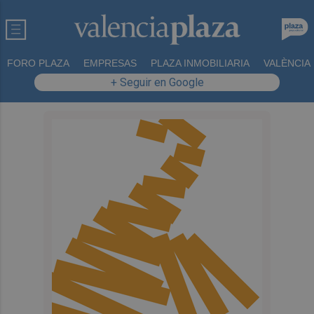
FORO PLAZA
EMPRESAS
PLAZA INMOBILIARIA
VALÈNCIA
+ Seguir en Google