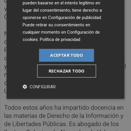
de adscripción a las universidades
pueden basarse en el interés legítimo en
valencianas. La ley fue aprobaba por Les
lugar del consentimiento; tiene derecho a
Corts Valencianes en diciembre de 1999.
oponerse en
Configuración de publicidad
.
Puede retirar su consentimiento en
cualquier momento en
Configuración de
Navarro de Luján ha desempeñado diversos
cookies
.
Política de privacidad
cargos en la Fundación Universitaria San
Pablo-CEU en la Comunidad Valenciana
ACEPTAR TODO
como el de subdirector general (1996-2000)
y director de centros (2000-2003). Durante el
RECHAZAR TODO
mandato de la rectora Rosa Visiedo ha sido
director de Proyección Social y Cultural de la
CONFIGURAR
Universidad CEU Cardenal Herrera.
Todos estos años ha impartido docencia en
las materias de Derecho de la Información y
de Libertades Públicas. Es abogado de los