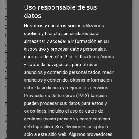
Filosofía del Derecho. Dos años después fue
Uso responsable de sus
nombrado Director del Instituto de Cursos
datos
de Postgrado del CEU San Pablo de Valencia,
desde donde impulsó la implantación de las
Nosotros y nuestros socios utilizamos
cookies y tecnologías similares para
titulaciones de Ciencias de la Comunicación
almacenar y acceder a información en su
en Valencia: Periodismo, Publicidad y
dispositivo y procesar datos personales,
Relaciones Públicas y Comunicación
como su dirección IP, identificadores únicos
Audiovisual. Fue fundador de la Facultad de
y datos de navegación, para ofrecer
Ciencias de la Información del CEU San
anuncios y contenido personalizados, medir
Pablo de Valencia y decano desde 1986
anuncios y contenido, obtener información
hasta 1996.
sobre la audiencia y mejorar los servicios.
Proveedores de terceros (1913)
también
pueden procesar sus datos para estos y
En esos años promovió la creación de la
otros fines, incluido el uso de datos de
Universidad CEU Cardenal Herrera, que
geolocalización precisos y características
recogía todas las titulaciones que se
del dispositivo. Sus elecciones se aplican
impartían, hasta ese momento, en régimen
solo a este sitio web. Algunos proveedores