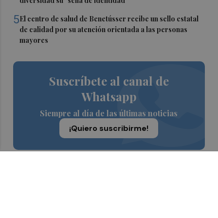
diversidad su "seña de identidad"
5
El centro de salud de Benetússer recibe un sello estatal
de calidad por su atención orientada a las personas
mayores
Suscríbete al canal de
Whatsapp
Siempre al día de las últimas noticias
¡Quiero suscribirme!