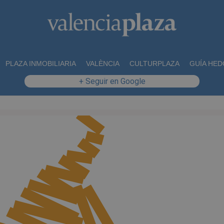
PLAZA INMOBILIARIA
VALÈNCIA
CULTURPLAZA
GUÍA HED
+ Seguir en Google