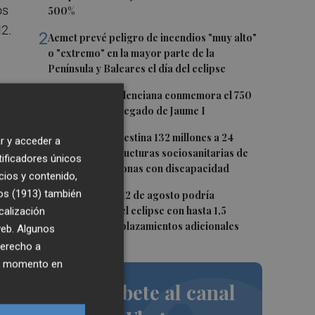
os
500%
N2.
2
Aemet prevé peligro de incendios "muy alto"
o "extremo" en la mayor parte de la
Península y Baleares el día del eclipse
3
La Biblioteca Valenciana conmemora el 750
aniversario del legado de Jaume I
4
La Generalitat destina 132 millones a 24
r y acceder a
nuevas infraestructuras sociosanitarias de
tificadores únicos
mayores y personas con discapacidad
cios y contenido,
5
os (1913)
también
La movilidad el 12 de agosto podría
duplicarse por el eclipse con hasta 1,5
calización
millones de desplazamientos adicionales
 web. Algunos
o
derecho a
ier momento en
Suscríbete al canal