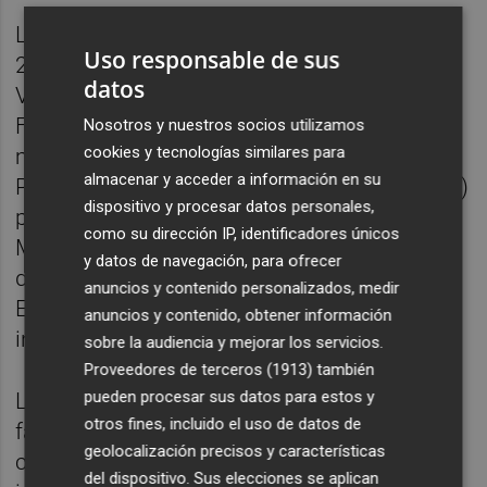
Los datos sobre los casos de cáncer entre
Uso responsable de sus
2016 y 2021 se obtuvieron del Programa de
datos
Vigilancia, Epidemiología y Resultados
Finales del Instituto Nacional del Cáncer,
Nosotros y nuestros socios utilizamos
cookies y tecnologías similares para
mientras que los datos sobre los niveles de
almacenar y acceder a información en su
PFAS en el agua potable pública (2013-2024)
dispositivo y procesar datos personales,
provienen de los programas de la Norma de
como su dirección IP, identificadores únicos
Monitoreo de Contaminantes No Regulados
y datos de navegación, para ofrecer
de la Agencia de >Protección Estatal de
anuncios y contenido personalizados, medir
Estados Unidos (EPA, por sus siglas en
anuncios y contenido, obtener información
inglés).
sobre la audiencia y mejorar los servicios.
Proveedores de terceros (1913)
también
pueden procesar sus datos para estos y
Li y sus colegas controlaron una serie de
otros fines, incluido el uso de datos de
factores que podrían influir en el riesgo de
geolocalización precisos y características
cáncer. A nivel individual, estos factores
del dispositivo. Sus elecciones se aplican