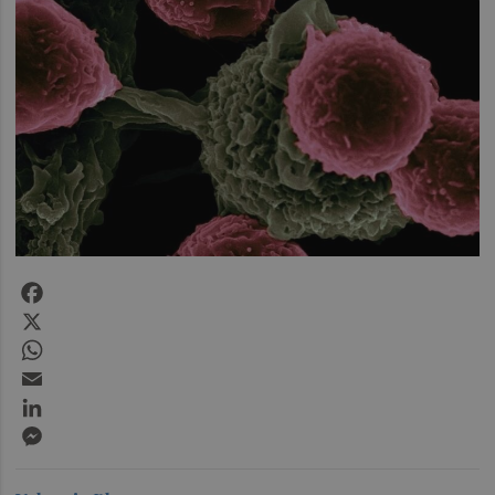
Facebook
X
WhatsApp
Email
LinkedIn
Messenger