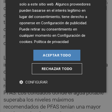
incluían la edad y el sexo; a nivel de condado,
solo a este sitio web. Algunos proveedores
descartaron los cambios en la incidencia del
pueden basarse en el interés legítimo en
cáncer debidos al nivel socioeconómico, las
lugar del consentimiento; tiene derecho a
tasas de tabaquismo, la prevalencia de la
oponerse en
Configuración de publicidad
.
obesidad, la urbanidad (qué tan urbana o
Puede retirar su consentimiento en
cualquier momento en
Configuración de
rural es una zona) y la presencia de otros
cookies
.
Política de privacidad
contaminantes.
ACEPTAR TODO
Los investigadores compararon luego la
incidencia de cáncer en cada condado con la
RECHAZAR TODO
contaminación por PFAS en el agua potable,
utilizando los valores de corte
CONFIGURAR
recomendados por la EPA para cada tipo de
PFAS. Los condados donde el agua potable
superaba los niveles máximos
recomendados de PFAS tenían una mayor