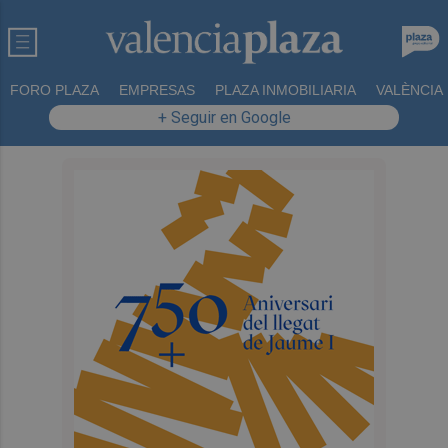
FORO PLAZA
EMPRESAS
PLAZA INMOBILIARIA
VALÈNCIA
+ Seguir en Google