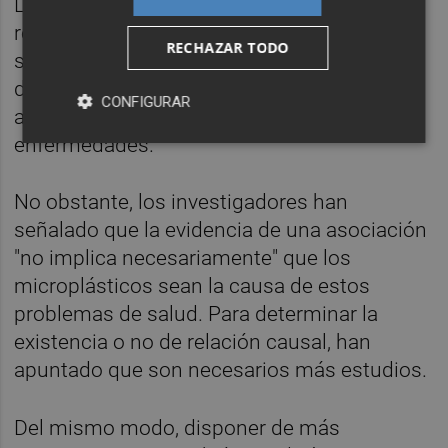
Los resultados también sugirieron una
relación con la cantidad de exposición,
RECHAZAR TODO
según la cual las concentraciones más altas
de contaminación por microplásticos se
CONFIGURAR
asocian con una mayor prevalencia de
enfermedades.
No obstante, los investigadores han
señalado que la evidencia de una asociación
"no implica necesariamente" que los
microplásticos sean la causa de estos
problemas de salud. Para determinar la
existencia o no de relación causal, han
apuntado que son necesarios más estudios.
Del mismo modo, disponer de más