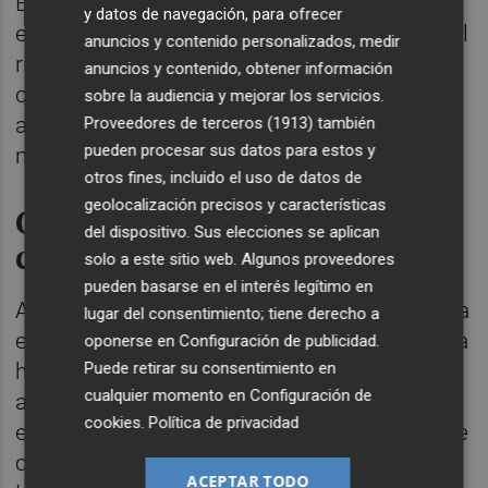
En este punto, cabe destacar que la relación
y datos de navegación, para ofrecer
entre la concentración de microplásticos y el
anuncios y contenido personalizados, medir
riesgo de accidente cerebrovascular fue
anuncios y contenido, obtener información
comparable a factores como la pertenencia
sobre la audiencia y mejorar los servicios.
a una minoría racial y la falta de seguro
Proveedores de terceros (1913)
también
pueden procesar sus datos para estos y
médico, según los resultados.
otros fines, incluido el uso de datos de
geolocalización precisos y características
Correlación positiva, pero no
del dispositivo. Sus elecciones se aplican
causal
solo a este sitio web. Algunos proveedores
pueden basarse en el interés legítimo en
Así, el estudio reveló una correlación positiva
lugar del consentimiento; tiene derecho a
entre la concentración de microplásticos y la
oponerse en
Configuración de publicidad
.
Puede retirar su consentimiento en
hipertensión arterial, la diabetes y los
cualquier momento en
Configuración de
accidentes cerebrovasculares, mientras que
cookies
.
Política de privacidad
el cáncer no se vinculó de forma consistente
con la contaminación por microplásticos.
ACEPTAR TODO