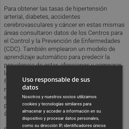
Para obtener las tasas de hipertensión
arterial, diabetes, accidentes
cerebrovasculares y cáncer en estas mismas
áreas consultaron datos de los Centros para
el Control y la Prevención de Enfermedades
(CDC). También emplearon un modelo de
aprendizaje automático para predecir la
prevalencia de estas afecciones y comparar
las asociaciones observadas con otros 154
Uso responsable de sus
factores sociales y ambientales, como la
datos
mediana de ingresos por hogar, la tasa de
empleo y la contaminación atmosférica por
Nosotros y nuestros socios utilizamos
cookies y tecnologías similares para
partículas en suspensión en las mismas
almacenar y acceder a información en su
áreas.
dispositivo y procesar datos personales,
como su dirección IP, identificadores únicos