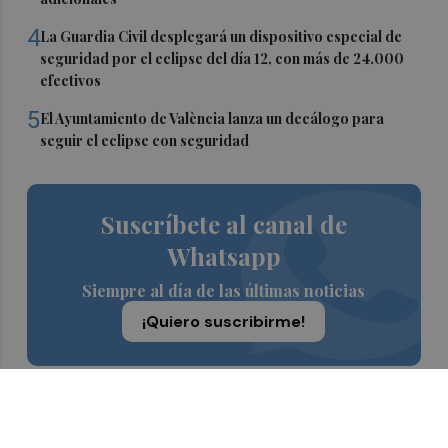
4
La Guardia Civil desplegará un dispositivo especial de
seguridad por el eclipse del día 12, con más de 24.000
efectivos
5
El Ayuntamiento de València lanza un decálogo para
seguir el eclipse con seguridad
Suscríbete al canal de
Whatsapp
Siempre al día de las últimas noticias
¡Quiero suscribirme!