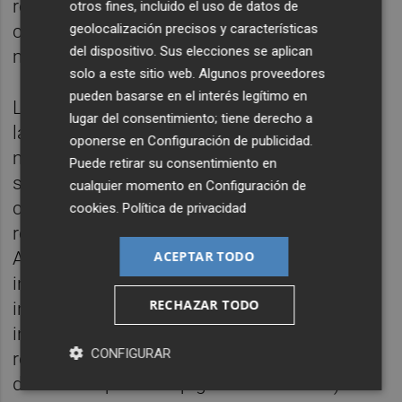
relajación de los vasos sanguíneos y una
otros fines, incluido el uso de datos de
geolocalización precisos y características
circulación saludable, así como la
del dispositivo. Sus elecciones se aplican
modulación de los niveles de colesterol.
solo a este sitio web. Algunos proveedores
pueden basarse en el interés legítimo en
Los ensayos clínicos también muestran que
lugar del consentimiento; tiene derecho a
las uvas apoyan la salud cerebral (ayudan a
oponerse en
Configuración de publicidad
.
mantener un metabolismo cerebral
Puede retirar su consentimiento en
saludable e impactos beneficiosos en la
cualquier momento en
Configuración de
cognición), la salud de la piel (mayor
cookies
.
Política de privacidad
resistencia a la radiación UV y al daño del
ACEPTAR TODO
ADN en las células de la piel), la salud
intestinal (modulando el microbioma
RECHAZAR TODO
intestinal y aumentando la diversidad en el
intestino) y la salud ocular (impacto
CONFIGURAR
retiniano a través del aumento de la
densidad óptica del pigmento macular).