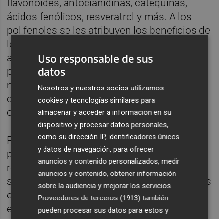
flavonoides, antocianidinas, catequinas,
ácidos fenólicos, resveratrol y más. A los
polifenoles se les atribuyen los beneficios de
las uvas para la salud, gracias a su actividad
Uso responsable de sus
antioxidante y a su influencia en los
datos
procesos celulares. Es la uva entera y la
matriz única de estos compuestos la que
Nosotros y nuestros socios utilizamos
crea los efectos biológicos, no un solo
cookies y tecnologías similares para
componente.
almacenar y acceder a información en su
dispositivo y procesar datos personales,
como su dirección IP, identificadores únicos
Recuerda en su estudio que se han
y datos de navegación, para ofrecer
publicado más de sesenta estudios
anuncios y contenido personalizados, medir
revisados por pares en la literatura científica
anuncios y contenido, obtener información
sobre las uvas y la salud. El papel de las uvas
sobre la audiencia y mejorar los servicios.
en la salud cardiovascular está bien
Proveedores de terceros (1913)
también
establecido, incluyendo la promoción de la
pueden procesar sus datos para estos y