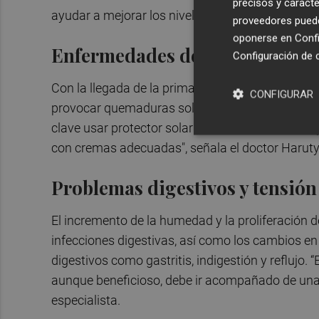
precisos y caracte
ayudar a mejorar los niveles de energía”.
proveedores pueden
oponerse en
Confi
Enfermedades de la piel
Configuración de 
Con la llegada de la primavera, aumenta la expos
CONFIGURAR
provocar quemaduras solares, irritación en la pi
clave usar protector solar adecuado, evitar la ex
con cremas adecuadas", señala el doctor Harut
Problemas digestivos y tensión 
El incremento de la humedad y la proliferación
infecciones digestivas, así como los cambios en
digestivos como gastritis, indigestión y reflujo
aunque beneficioso, debe ir acompañado de una 
especialista.