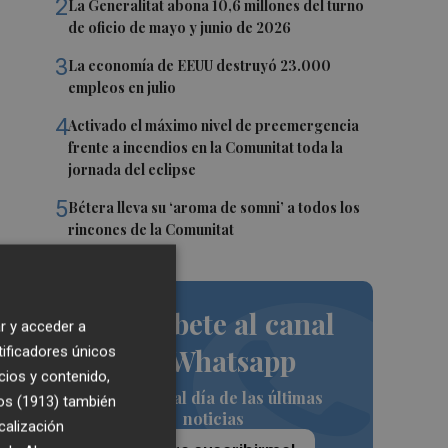
2
La Generalitat abona 10,6 millones del turno
de oficio de mayo y junio de 2026
3
La economía de EEUU destruyó 23.000
empleos en julio
4
Activado el máximo nivel de preemergencia
frente a incendios en la Comunitat toda la
jornada del eclipse
5
Bétera lleva su ‘aroma de somni’ a todos los
rincones de la Comunitat
Suscríbete al canal
r y acceder a
tificadores únicos
de Whatsapp
cios y contenido,
 la
Siempre al día de las últimas
os (1913)
también
r,
noticias
calización
de