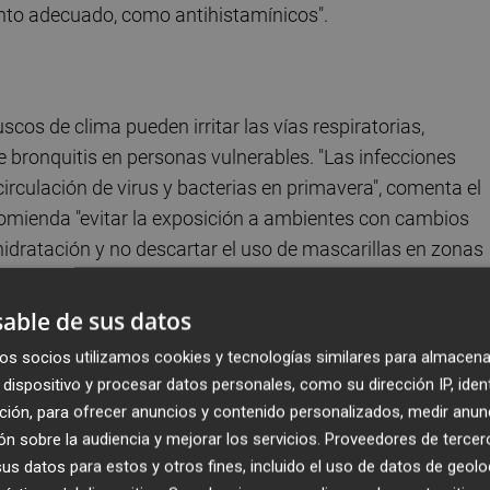
iento adecuado, como antihistamínicos".
os de clima pueden irritar las vías respiratorias,
 bronquitis en personas vulnerables. "Las infecciones
irculación de virus y bacterias en primavera", comenta el
comienda "evitar la exposición a ambientes con cambios
dratación y no descartar el uso de mascarillas en zonas
able de sus datos
os socios utilizamos cookies y tecnologías similares para almacena
dispositivo y procesar datos personales, como su dirección IP, iden
rcadiano, provocando sensación de cansancio, falta de
ción, para ofrecer anuncios y contenido personalizados, medir anun
tor Harutyunyan, “esta fatiga estacional es común durante
n sobre la audiencia y mejorar los servicios.
Proveedores de tercer
igarla, es fundamental mantener una rutina de sueño regula
s datos para estos y otros fines, incluido el uso de datos de geolo
ricos en nutrientes. Además, el ejercicio moderado pue