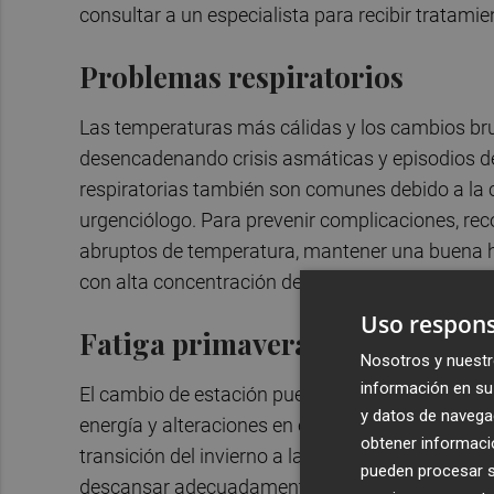
consultar a un especialista para recibir tratam
Problemas respiratorios
Las temperaturas más cálidas y los cambios brusc
desencadenando crisis asmáticas y episodios de
respiratorias también son comunes debido a la c
urgenciólogo. Para prevenir complicaciones, re
abruptos de temperatura, mantener una buena hi
con alta concentración de polen”.
Uso respons
Fatiga primaveral
Nosotros y nuestr
información en su 
El cambio de estación puede afectar el ritmo ci
y datos de navega
energía y alteraciones en el sueño. Según el doc
obtener informació
transición del invierno a la primavera. Para mit
pueden procesar su
descansar adecuadamente y consumir alimentos 