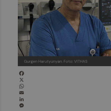
Gurgen Harutyunyan.
Foto: VITHAS
Facebook
X
WhatsApp
Email
LinkedIn
Messenger