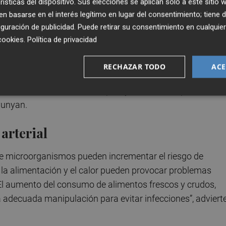
rísticas del dispositivo. Sus elecciones se aplican solo a este sitio
 basarse en el interés legítimo en lugar del consentimiento; tiene 
guración de publicidad
. Puede retirar su consentimiento en cualqu
cookies
.
Política de privacidad
ición al sol tras los meses de invierno, lo que puede
RECHAZAR TODO
ACE
el o brotes de eccema. "Para prevenir estos problemas, es
posición al sol en las horas pico y mantener la piel hidrat
yunyan.
arterial
 de microorganismos pueden incrementar el riesgo de
 la alimentación y el calor pueden provocar problemas
. “El aumento del consumo de alimentos frescos y crudos,
adecuada manipulación para evitar infecciones”, advierte