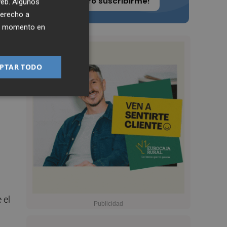
¡Quiero suscribirme!
 web. Algunos
derecho a
ier momento en
PTAR TODO
ada
 el