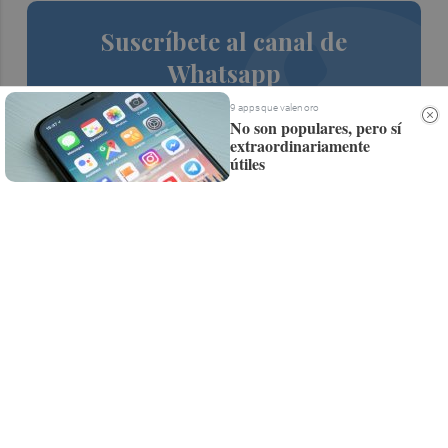
Suscríbete al canal de
Whatsapp
Siempre al día de las últimas noticias
9 apps que valen oro
No son populares, pero sí
¡Quiero suscribirme!
extraordinariamente
útiles