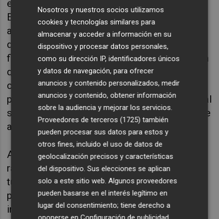
evolución es mucho más rápida y agresiva.
Nosotros y nuestros socios utilizamos
Entre las señales de alarma que requieren
cookies y tecnologías similares para
atención inmediata, la Dra. Riera ha
almacenar y acceder a información en su
destacado la piel muy caliente y seca, la
dispositivo y procesar datos personales,
fiebre elevada que no desciende, la alteración
como su dirección IP, identificadores únicos
del nivel de conciencia o la aparición de
y datos de navegación, para ofrecer
anuncios y contenido personalizados, medir
convulsiones. “Si un bebé menor de un año
anuncios y contenido, obtener información
presenta letargo severo tras estar expuesto al
sobre la audiencia y mejorar los servicios.
sol, se trata de una urgencia vital que requiere
Proveedores de terceros (1725)
también
atención inmediata”, ha insistido.
pueden procesar sus datos para estos y
otros fines, incluido el uso de datos de
Ante un golpe de calor, la actuación debe ser
geolocalización precisos y características
rápida: trasladar al niño a un lugar fresco,
del dispositivo. Sus elecciones se aplican
tumbarlo, retirar el exceso de ropa y aplicar
solo a este sitio web. Algunos proveedores
pueden basarse en el interés legítimo en
paños de agua fría en cabeza, cuello, axilas e
lugar del consentimiento; tiene derecho a
ingles. “Si está consciente, hay que ofrecerle
oponerse en
Configuración de publicidad
.