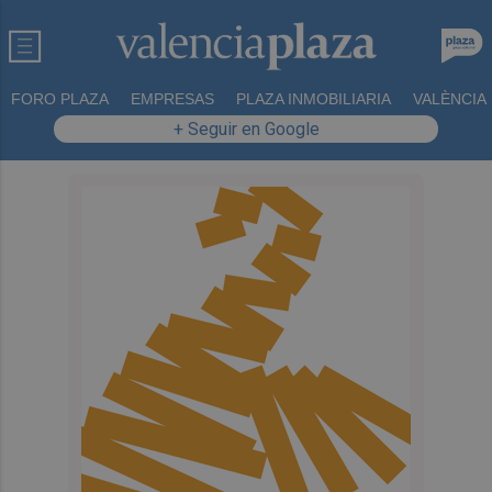
FORO PLAZA
EMPRESAS
PLAZA INMOBILIARIA
VALÈNCIA
+ Seguir en Google