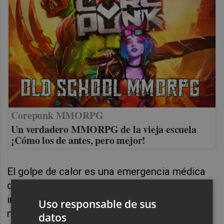
Corepunk MMORPG
Un verdadero MMORPG de la vieja escuela
¡Cómo los de antes, pero mejor!
El golpe de calor es una emergencia médica
que puede causar daño neurológico
irreversible, fallo multiorgánico e incluso la
Uso responsable de sus
muerte. En bebés y niños pequeños, la
datos