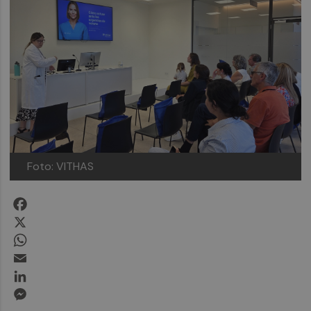
Foto: VITHAS
Facebook
X
WhatsApp
Email
LinkedIn
Messenger