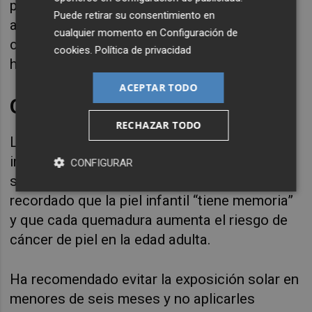
pequeños sorbos de agua y no se deben
Puede retirar su consentimiento en
administrar antitérmicos, realizar fricciones
cualquier momento en
Configuración de
con alcohol, ni sumergir al niño en agua
cookies
.
Política de privacidad
helada”, ha afirmado la especialista.
ACEPTAR TODO
Quemaduras solares
RECHAZAR TODO
La sesión también ha abordado la
importancia de prevenir las quemaduras
CONFIGURAR
solares en la infancia. La Dra. Riera ha
recordado que la piel infantil “tiene memoria”
y que cada quemadura aumenta el riesgo de
cáncer de piel en la edad adulta.
Ha recomendado evitar la exposición solar en
menores de seis meses y no aplicarles