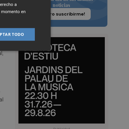
derecho a
noticias
ier momento en
¡Quiero suscribirme!
PTAR TODO
ve
s
l,
o
al