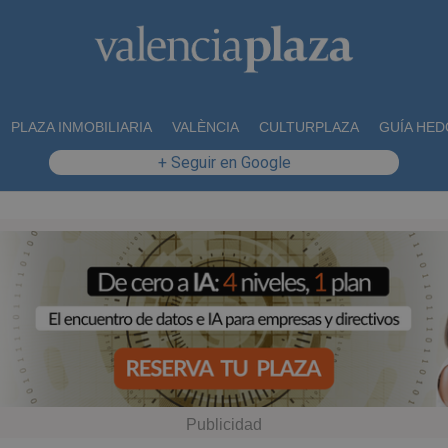
PLAZA INMOBILIARIA
VALÈNCIA
CULTURPLAZA
GUÍA HED
+ Seguir en Google