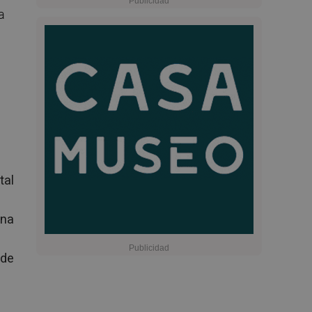
a
tal
ena
 de