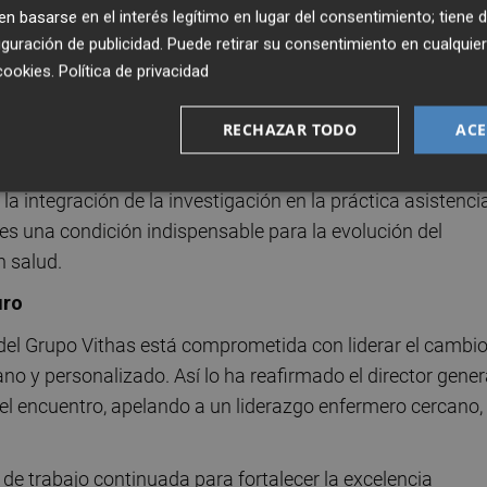
bién ocuparon un lugar central en la jornada a través de la
 basarse en el interés legítimo en lugar del consentimiento; tiene 
guración de publicidad
. Puede retirar su consentimiento en cualqu
de transformación”, moderada por
Blanca Fernández-
cookies
.
Política de privacidad
, expertos del ámbito clínico, académico y de la gestión
nte de la Fundación Vithas, y Héctor Nafria, Oficina de
RECHAZAR TODO
ACE
estigación Enfermera (CGE) — debatieron sobre el papel cla
científico y la innovación tecnológica. Se abordaron tema
 la integración de la investigación en la práctica asistencia
s una condición indispensable para la evolución del
n salud.
uro
 del Grupo Vithas está comprometida con liderar el cambi
o y personalizado. Así lo ha reafirmado el director gener
del encuentro, apelando a un liderazgo enfermero cercano,
 de trabajo continuada para fortalecer la excelencia