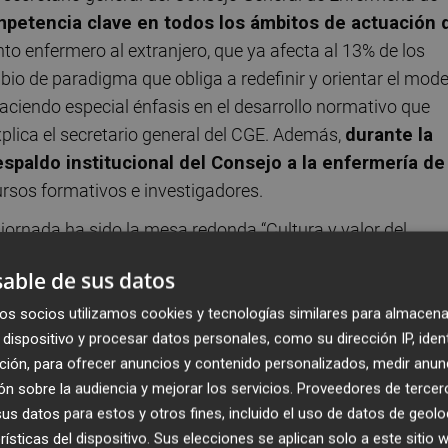
petencia clave en todos los ámbitos de actuación 
nto enfermero al extranjero, que ya afecta al 13% de los
io de paradigma que obliga a redefinir y orientar el mode
aciendo especial énfasis en el desarrollo normativo que
xplica el secretario general del CGE. Además,
durante la
respaldo institucional del Consejo a la enfermería de
ursos formativos e investigadores.
rnada ha sido la mesa redonda “Cultura y valor del
a por la
Dra. Carmen Ferrer Arnedo
, experta en lideraz
able de sus datos
tes compartieron sus vivencias y expectativas sobre el
onfianza, la empatía, la comunicación y el acompañamien
os socios utilizamos cookies y tecnologías similares para almacena
dispositivo y procesar datos personales, como su dirección IP, iden
l impacto real y transformador que tiene la enfermería en
ción, para ofrecer anuncios y contenido personalizados, medir anun
Vithas son profesionales encantadoras que
n sobre la audiencia y mejorar los servicios.
Proveedores de tercer
te”
, concluyó la moderadora, reafirmando el valor de una
s datos para estos y otros fines, incluido el uso de datos de geolo
rísticas del dispositivo. Sus elecciones se aplican solo a este sitio