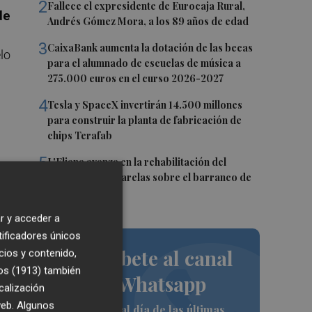
2
Fallece el expresidente de Eurocaja Rural,
de
Andrés Gómez Mora, a los 89 años de edad
3
CaixaBank aumenta la dotación de las becas
lo
para el alumnado de escuelas de música a
275.000 euros en el curso 2026-2027
4
Tesla y SpaceX invertirán 14.500 millones
para construir la planta de fabricación de
chips Terafab
5
L'Eliana avanza en la rehabilitación del
puente y las pasarelas sobre el barranco de
go
Mandor
to
r y acceder a
tificadores únicos
 la
Suscríbete al canal
cios y contenido,
os (1913)
también
de Whatsapp
calización
 web. Algunos
Siempre al día de las últimas