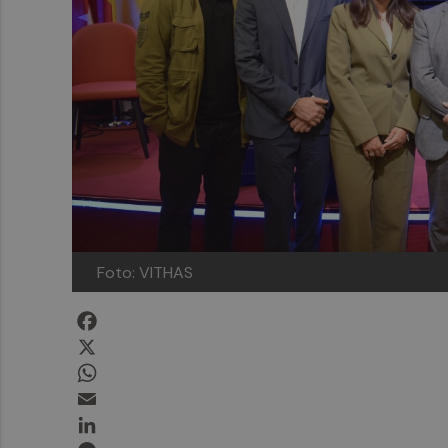
Foto: VITHAS
Facebook
X
WhatsApp
Email
LinkedIn
Messenger