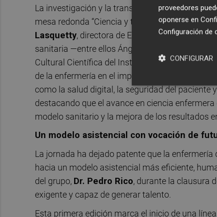
La investigación y la transformación digital tam
proveedores pueden
oponerse en
Confi
mesa redonda “Ciencia y tecnología: Palancas 
Configuración de 
Lasquetty
, directora de EnferConsultty. En ella
sanitaria —entre ellos Ángel Ayuso, director gere
CONFIGURAR
Cultural Científica del Instituto Español de Inv
de la enfermería en el impulso del conocimiento 
como la salud digital, la seguridad del paciente y
destacando que el avance en ciencia enfermera e
modelo sanitario y la mejora de los resultados e
Un modelo asistencial con vocación de fut
La jornada ha dejado patente que la enfermería
hacia un modelo asistencial más eficiente, human
del grupo,
Dr. Pedro Rico
, durante la clausura 
exigente y capaz de generar talento.
Esta primera edición marca el inicio de una línea