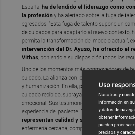
España,
ha defendido el liderazgo como com
la profesión
y ha alertado sobre la fuga de tale
egresados. “Esta fuga de talento supone un camb
de cuidados para adaptarlo al nuevo contexto, h
permita la transformación del modelo actual”, e
intervención del Dr. Ayuso, ha ofrecido el 
Vithas
, poniendo a su disposición todos los rec
Uno de los momentos más conmovedores de la jo
cuidado. La alianza con los pacientes”, moderad
Uso respons
y humanización. En ella, pacientes y acompañan
cuidado recibido, subrayando valores como la c
Nosotros y nuestr
información en su 
emocional. Sus testimonios pusieron de relieve e
y datos de navega
experiencia del paciente.
“Las enfermeras de 
obtener informació
representan calidad y seguridad del pacien
pueden procesar su
enfermería cercana, competente y humanizada.
precisos y caracte