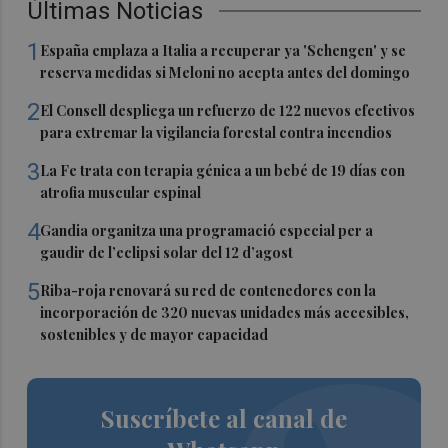
Últimas Noticias
1
España emplaza a Italia a recuperar ya 'Schengen' y se
reserva medidas si Meloni no acepta antes del domingo
2
El Consell despliega un refuerzo de 122 nuevos efectivos
para extremar la vigilancia forestal contra incendios
3
La Fe trata con terapia génica a un bebé de 19 días con
atrofia muscular espinal
4
Gandia organitza una programació especial per a
gaudir de l’eclipsi solar del 12 d’agost
5
Riba-roja renovará su red de contenedores con la
incorporación de 320 nuevas unidades más accesibles,
sostenibles y de mayor capacidad
Suscríbete al canal de