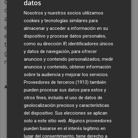
de este potente ecosistema para seguir
datos
creciendo y aportando es un privilegio tanto
Nosotros y nuestros socios utilizamos
a nivel personal como profesional. Me
cookies y tecnologías similares para
enorgullece poder estar al frente de un
almacenar y acceder a información en su
equipo de personas excepcional con cuyo
dispositivo y procesar datos personales,
como su dirección IP, identificadores únicos
talento y compromiso seguiremos logrando
y datos de navegación, para ofrecer
grandes hitos para nuestros clientes y
anuncios y contenido personalizados, medir
nuestro negocio”, ha explicado Galián.
anuncios y contenido, obtener información
sobre la audiencia y mejorar los servicios.
Proveedores de terceros (1913)
también
ARCHIVADO EN
VODAFONE
pueden procesar sus datos para estos y
otros fines, incluido el uso de datos de
geolocalización precisos y características
del dispositivo. Sus elecciones se aplican
solo a este sitio web. Algunos proveedores
pueden basarse en el interés legítimo en
lugar del consentimiento; tiene derecho a