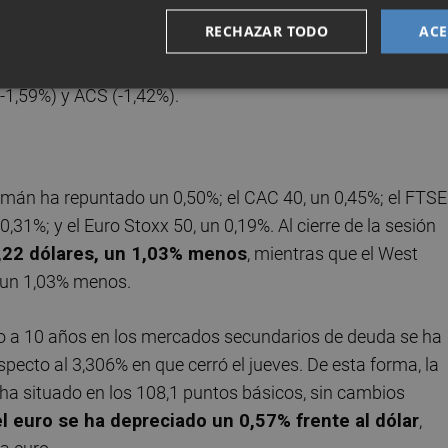
es
Ferrovial se ha situado a la cabeza (+1,92%)
, por
RECHAZAR TODO
ACE
celorMittal (+1,19%) y Unicaja Banco (+1,15%).Del lado
do este viernes (-5,56%), por delante de Acciona Energías
(-1,59%) y ACS (-1,42%).
emán ha repuntado un 0,50%; el CAC 40, un 0,45%; el FTSE
0,31%; y el Euro Stoxx 50, un 0,19%. Al cierre de la sesión
74,22 dólares, un 1,03% menos
, mientras que el West
, un 1,03% menos.
to a 10 años en los mercados secundarios de deuda se ha
specto al 3,306% en que cerró el jueves. De esta forma, la
 ha situado en los 108,1 puntos básicos, sin cambios
l euro se ha depreciado un 0,57% frente al dólar
,