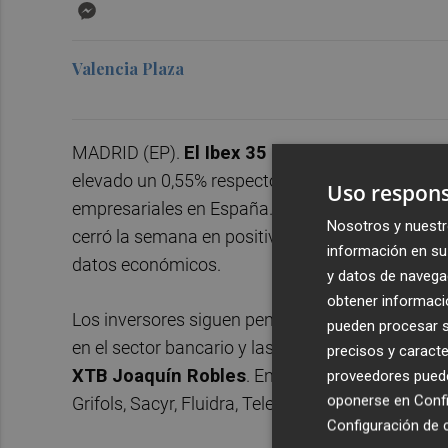
Messenger
Valencia Plaza
MADRID (EP).
El Ibex 35 ha cerrado la sema
elevado un 0,55% respecto al viernes de la se
Uso respons
empresariales en España. En comparación con el 
Nosotros y nuestr
cerró la semana en positivo en un periodo marca
información en su 
datos económicos.
y datos de navega
obtener informació
Los inversores siguen pendientes de las expectat
pueden procesar su
en el sector bancario y las negociaciones sobre 
precisos y caracte
XTB Joaquín Robles
. Entre los resultados qu
proveedores pueden
oponerse en
Confi
Grifols, Sacyr, Fluidra, Telefónica o Técnicas Reu
Configuración de 