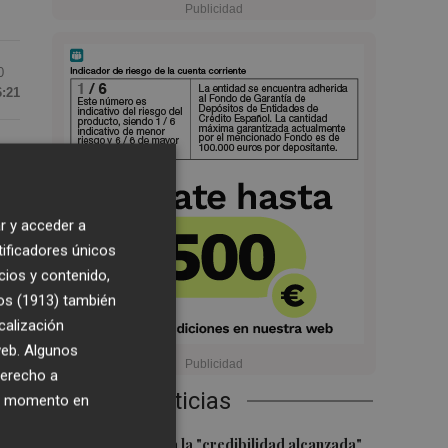
0
6:21
ola
r y acceder a
os
tificadores únicos
cios y contenido,
os (1913)
también
s
calización
de
 web. Algunos
derecho a
Últimas Noticias
ier momento en
1
El CACV destaca la "credibilidad alcanzada"