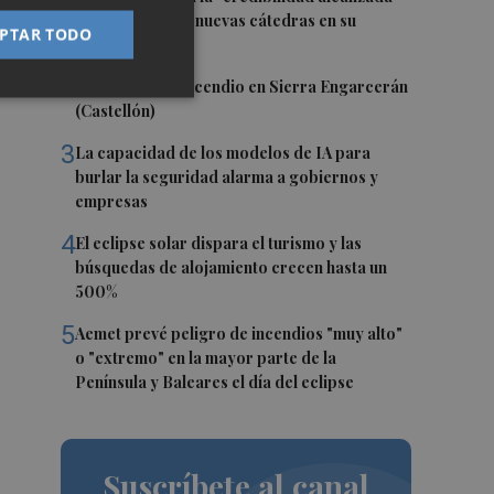
y la creación de nuevas cátedras en su
PTAR TODO
primer mandato
2
Controlado el incendio en Sierra Engarcerán
(Castellón)
3
La capacidad de los modelos de IA para
burlar la seguridad alarma a gobiernos y
empresas
4
El eclipse solar dispara el turismo y las
búsquedas de alojamiento crecen hasta un
500%
5
Aemet prevé peligro de incendios "muy alto"
o "extremo" en la mayor parte de la
Península y Baleares el día del eclipse
Suscríbete al canal