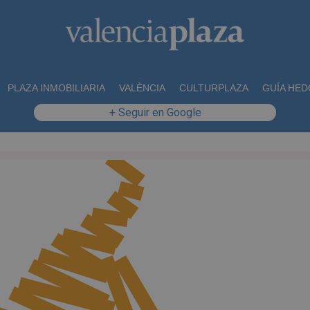
PLAZA INMOBILIARIA
VALÈNCIA
CULTURPLAZA
GUÍA HED
+ Seguir en Google