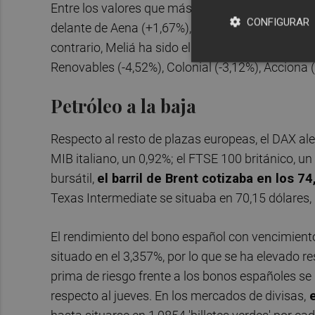
Entre los valores que más han subido este viern
CONFIGURAR
delante de Aena (+1,67%), Acerinox (+1,60%), Ar
contrario, Meliá ha sido el valor que más ha caí
Renovables (-4,52%), Colonial (-3,12%), Acciona 
Petróleo a la baja
Respecto al resto de plazas europeas, el DAX al
MIB italiano, un 0,92%; el FTSE 100 británico, un 
bursátil,
el barril de Brent cotizaba en los 
Texas Intermediate se situaba en 70,15 dólares
El rendimiento del bono español con vencimien
situado en el 3,357%, por lo que se ha elevado re
prima de riesgo frente a los bonos españoles se
respecto al jueves. En los mercados de divisas,
e