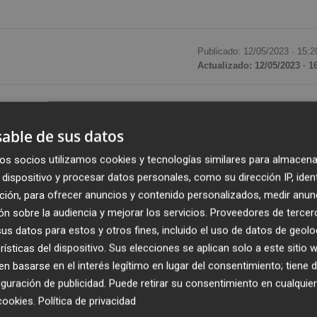
Publicado: 12/05/2023 ·
15:2
Actualizado: 12/05/2023 · 1
na situado en los 9.233,71 puntos
, por lo que se ha
mana pasada, en una semana marcada por resultados
able de sus datos
jueves, el incremento ha sido del 0,56%. "La bolsa españ
os socios utilizamos cookies y tecnologías similares para almacena
do por la publicación de resultados empresariales y por l
dispositivo y procesar datos personales, como su dirección IP, iden
ción, para ofrecer anuncios y contenido personalizados, medir anun
n sobre la audiencia y mejorar los servicios.
Proveedores de tercer
ivas sobre las próximas subidas de tipos, las turbulencia
s datos para estos y otros fines, incluido el uso de datos de geolo
el aumento del techo de deuda", ha explicado el
analista 
rísticas del dispositivo. Sus elecciones se aplican solo a este sitio
e se han conocido esta semana se encuentran Endesa,
 basarse en el interés legítimo en lugar del consentimiento; tiene 
guración de publicidad
. Puede retirar su consentimiento en cualqu
nidas, entre otros.
cookies
.
Política de privacidad