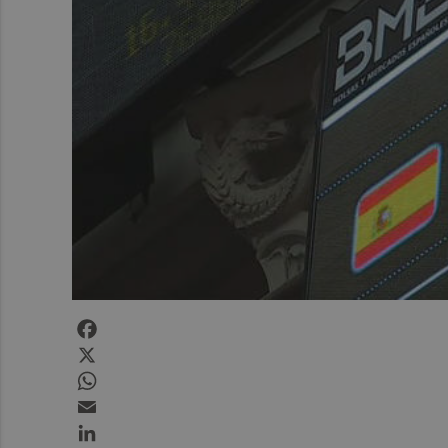
Facebook
X
WhatsApp
Email
LinkedIn