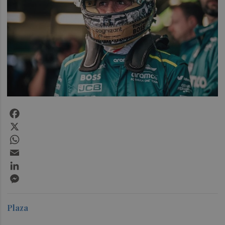
Facebook
X
WhatsApp
Email
LinkedIn
Messenger
Plaza