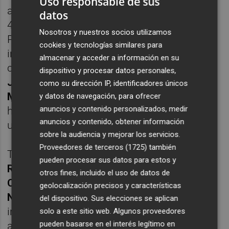
Uso responsable de sus
aficionados, y que podrían subir hasta los
datos
4.500 euros en el caso del piloto de rallyes.
Nosotros y nuestros socios utilizamos
Pilotos de circuitos de primer nivel
cookies y tecnologías similares para
internacional, en activo algunos de ellos,
almacenar y acceder a información en su
como Á
lex Palou, Pepe Martí, Dani
dispositivo y procesar datos personales,
Juncadella, Andy Soucek, Antonio García,
como su dirección IP, identificadores únicos
Marta García, Roberto Merhi
o
Marc Gené
y datos de navegación, para ofrecer
anuncios y contenido personalizados, medir
han aportado diversas piezas que han
anuncios y contenido, obtener información
utilizado en competición.
sobre la audiencia y mejorar los servicios.
Proveedores de terceros (1725)
también
También los pilotos de rallyes como
Nani
pueden procesar sus datos para estos y
Roma, Cristina Gutiérrez, Dani Sordo, Luis
otros fines, incluido el uso de datos de
Climent
o el copiloto
Luis Moya
y la piloto
geolocalización precisos y características
Nerea Martí
, se han querido sumar a la
del dispositivo. Sus elecciones se aplican
iniciativa aportando su mejor granito de
solo a este sitio web. Algunos proveedores
pueden basarse en el interés legítimo en
arena a la subasta solidaria en forma de