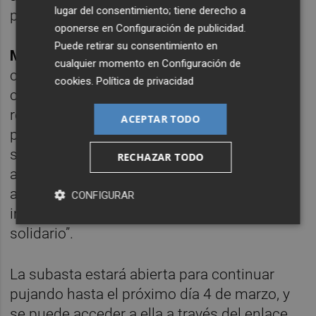
lugar del consentimiento; tiene derecho a
productos y experiencias.
oponerse en
Configuración de publicidad
.
Puede retirar su consentimiento en
Marc Jans
, experto de Catawiki en
cualquier momento en
Configuración de
coleccionismo deportivo, manifestó que "la
cookies
.
Política de privacidad
colección de piezas en esta subasta es un
reflejo del impresionante legado de los
ACEPTAR TODO
pilotos españoles en el mundo del motor, y
supone una oportunidad única para los
RECHAZAR TODO
amantes del deporte, que pueden conseguir
a través de Catawiki piezas únicas con un
CONFIGURAR
importante valor económico, sentimental y
solidario”.
La subasta estará abierta para continuar
pujando hasta el próximo día 4 de marzo, y
se puede acceder a ella a través del enlace