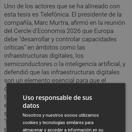
Uno de los actores que se ha alineado con
esta tesis es Telefónica. El presidente de la
compañía, Marc Murtra, afirmó en la reunión
del Cercle d’Economia 2026 que Europa
debe “desarrollar y controlar capacidades
críticas” en ámbitos como las
infraestructuras digitales, los
semiconductores o la inteligencia artificial, y
defendió que las infraestructuras digitales
son un elemento esencial para que el
continente pueda desplegar IA y desarrollar
tecnologías propias en sectores
Uso responsable de sus
datos
estratégicos. En esa misma intervención,
sostuvo que la soberanía europea pasa por
Nosotros y nuestros socios utilizamos
“simplificar la regulación, construir
cookies y tecnologías similares para
tecnología propia y asumir el riesgo de
almacenar y acceder a información en su