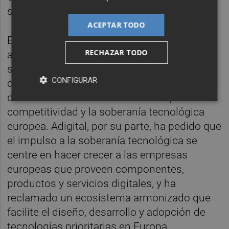
soberanía digital.
ACEPTAR TODO
El mismo mensaje aparece en las
RECHAZAR TODO
asociaciones del sector. Connect Europe
señaló el 3 de junio que la nueva orientación
CONFIGURAR
comunitaria refleja la creciente importancia
de la infraestructura de cloud e IA para la
competitividad y la soberanía tecnológica
europea. Adigital, por su parte, ha pedido que
el impulso a la soberanía tecnológica se
centre en hacer crecer a las empresas
europeas que proveen componentes,
productos y servicios digitales, y ha
reclamado un ecosistema armonizado que
facilite el diseño, desarrollo y adopción de
tecnologías prioritarias en Europa.