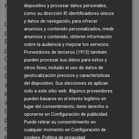
fallar”.
dispositivo y procesar datos personales,
como su dirección IP, identificadores únicos
y datos de navegación, para ofrecer
La compañía ya ha vinculado esa visión a
anuncios y contenido personalizados, medir
proyectos concretos. En marzo presentó
anuncios y contenido, obtener información
EURO-3C, una infraestructura soberana
sobre la audiencia y mejorar los servicios.
paneuropea impulsada junto con la
Proveedores de terceros (1913)
también
Comisión Europea y más de 70 entidades,
pueden procesar sus datos para estos y
concebida para integrar capacidades Telco,
otros fines, incluido el uso de datos de
geolocalización precisos y características
Edge, Cloud e IA bajo un modelo federado,
del dispositivo. Sus elecciones se aplican
abierto y seguro. Telefónica defendió
solo a este sitio web. Algunos proveedores
entonces que Europa necesita no solo
pueden basarse en el interés legítimo en
infraestructuras digitales avanzadas, sino
lugar del consentimiento; tiene derecho a
también colaboración entre sectores y
oponerse en
Configuración de publicidad
.
países para construir una base tecnológica
Puede retirar su consentimiento en
común que refuerce el liderazgo industrial
cualquier momento en
Configuración de
europeo y siente las bases de una verdadera
cookies
.
Política de privacidad