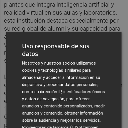
plantas que integra inteligencia artificial y
realidad virtual en sus aulas y laboratorios,
esta institución destaca especialmente por
su red global de alumni y su capacidad para
atraer talento internacional. La estrecha
vinculación con grandes corporaciones y su
Uso responsable de sus
modelo de aprendizaje aplicado apuntalan
datos
su posición de liderazgo.
Nosotros y nuestros socios utilizamos
cookies y tecnologías similares para
La Universidad Alfonso X el Sabio (UAX)
almacenar y acceder a información en su
destaca por su modelo educativo conectado
dispositivo y procesar datos personales,
como su dirección IP, identificadores únicos
con la realidad empresarial con tasas de
y datos de navegación, para ofrecer
empleabilidad en torno al 95%. Con más de
anuncios y contenido personalizados, medir
10.000 convenios con compañías como
anuncios y contenido, obtener información
CaixaBank, LALIGA o IBM, UAX ha apostado
sobre la audiencia y mejorar los servicios.
por su metodología UAXmakers basada en
Proveedores de terceros (1725)
también