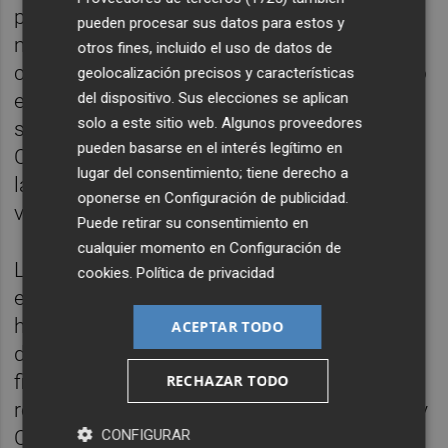
proyectos reales desarrollados en equipos
pueden procesar sus datos para estos y
multidisciplinares junto a empresas
otros fines, incluido el uso de datos de
colaboradoras. Además, instalaciones como
geolocalización precisos y características
del dispositivo. Sus elecciones se aplican
el Aerolab y los talleres de Talgo y Sacyr en
solo a este sitio web. Algunos proveedores
su campus de Villanueva de la Cañada, o
pueden basarse en el interés legítimo en
Campus de Chamberí (Madrid), que alberga
lugar del consentimiento; tiene derecho a
la Facultad de Business & Tech reflejan esta
oponerse en
Configuración de publicidad
.
vocación práctica.
Puede retirar su consentimiento en
cualquier momento en
Configuración de
La Universidad Pontificia Comillas completa
cookies
.
Política de privacidad
el podio apoyándose en décadas de relación
histórica con las grandes empresas,
ACEPTAR TODO
despachos, consultoras y entidades
financieras. A través de sus escuelas más
RECHAZAR TODO
reconocidas —ICADE, referente en Derecho y
CONFIGURAR
Ciencias Económicas, e ICAI, Escuela