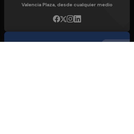
Valencia Plaza, desde cualquier medio
Quienes Somos
Conoce al grupo editorial
Conócenos
Publicidad
Contacto